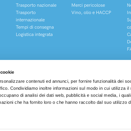
Trasporto nazionale
Merci pericolose
N
Trasporto
Vino, olio e HACCP
In
internazionale
S
Tempi di consegna
c
Logistica integrata
C
D
F
 cookie
rsonalizzare contenuti ed annunci, per fornire funzionalità dei so
ffico. Condividiamo inoltre informazioni sul modo in cui utilizza il 
pedizioni S.p.A
 occupano di analisi dei dati web, pubblicità e social media, i qual
Legale e Operativa: Via Buonarroti, 203 – 20900 Monza (MB) P.
azioni che ha fornito loro o che hanno raccolto dal suo utilizzo d
00327210183 – R.E.A. MB923421 N° Iscr. Albo Autotrasp. MI
Soc. € 3.600.000 i.v. – MAIL:
info@arcospedizioni.it