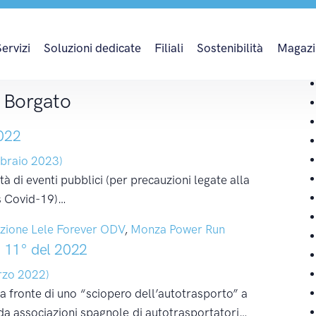
 Borgato
Servizi
Soluzioni dedicate
Filiali
Sostenibilità
Magazi
s Borgato
022
braio 2023)
tà di eventi pubblici (per precauzioni legate alla
us Covid-19)…
zione Lele Forever ODV
,
Monza Power Run
a 11° del 2022
rzo 2022)
fronte di uno “sciopero dell’autotrasporto” a
da associazioni spagnole di autotrasportatori…