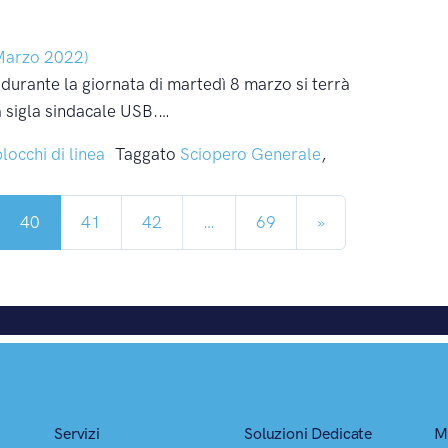
Marzo 2022)
rante la giornata di martedì 8 marzo si terrà
a sigla sindacale USB.…
blocchi di linea
Taggato
Sciopero Generale
,
oli
40
41
42
…
69
»
Servizi
Soluzioni Dedicate
M