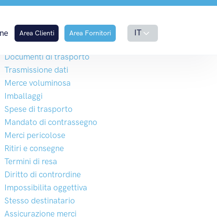
Premessa
IT
ne
Area Clienti
Area Fornitori
Oggetto
Documenti di trasporto
Trasmissione dati
Merce voluminosa
Imballaggi
Spese di trasporto
Mandato di contrassegno
Merci pericolose
Ritiri e consegne
Termini di resa
Diritto di contrordine
Impossibilita oggettiva
Stesso destinatario
Assicurazione merci