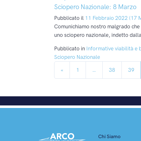
Sciopero Nazionale: 8 Marzo
Pubblicato il
11 Febbraio 2022
(17 
Comunichiamo nostro malgrado che du
uno sciopero nazionale, indetto dall
Pubblicato in
Informative viabilità e 
Sciopero Nazionale
Navigazione degli artic
«
1
…
38
39
Chi Siamo