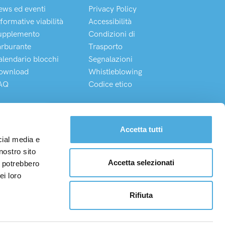
ews ed eventi
Privacy Policy
formative viabilità
Accessibilità
upplemento
Condizioni di
arburante
Trasporto
alendario blocchi
Segnalazioni
ownload
Whistleblowing
AQ
Codice etico
Chatta direttamente con il nostro Customer Service
Accetta tutti
cial media e
nostro sito
Accetta selezionati
i potrebbero
I. 08975100150
ei loro
/0870243/W
Rifiuta