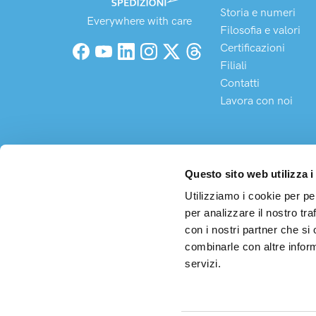
Storia e numeri
Everywhere with care
Filosofia e valori
Certificazioni
Facebook
YouTube
LinkedIn
Instagram
X (Twitter)
Threads
Filiali
Contatti
Lavora con noi
Questo sito web utilizza i
Utilizziamo i cookie per pe
per analizzare il nostro tra
Arco S
con i nostri partner che si
Sede 
combinarle con altre inform
C.F. 
servizi.
Cap. 