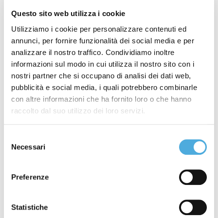
valutazione ed il periodo di istruttoria viene informato
del ricevimento della segnalazione e degli esiti degli
Questo sito web utilizza i cookie
accertamenti svolti in merito a quanto comunicato.
Utilizziamo i cookie per personalizzare contenuti ed
annunci, per fornire funzionalità dei social media e per
Quali tutele Arco Spedizioni S.p.a. garantisce al
analizzare il nostro traffico. Condividiamo inoltre
Segnalante?
informazioni sul modo in cui utilizza il nostro sito con i
Nel rispetto del dettato normativo Arco Spedizioni
nostri partner che si occupano di analisi dei dati web,
pubblicità e social media, i quali potrebbero combinarle
S.p.a. garantisce la riservatezza dell’identità del
con altre informazioni che ha fornito loro o che hanno
Segnalante a partire dalla ricezione della
raccolto dal suo utilizzo dei loro servizi.
segnalazione e vieta (e sanziona per quanto
consentito dai propri poteri e facoltà) ogni forma
Selezione
diretta o indiretta di provvedimenti e comportamenti
Necessari
del
ritorsivi o discriminatori adottati nei confronti del
consenso
Segnalante in conseguenza della segnalazione, inclusi
Preferenze
quelli omissivi, anche tentati o minacciati, nonché
quelli rivolti a terzi connessi al Segnalante, quali
parenti, colleghi, soggetti giuridici di cui i Segnalanti
Statistiche