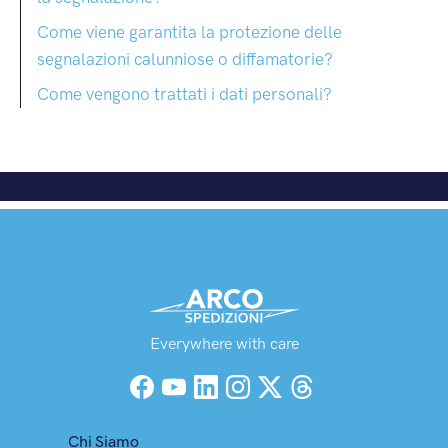
Come viene garantita la protezione delle
segnalazioni calunniose o diffamatorie?
Come vengono trattati i dati personali?
Everywhere with care
Facebook
YouTube
LinkedIn
Instagram
X (Twitter)
Threads
Chi Siamo