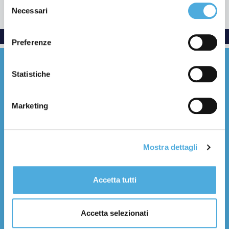
Selezione
Necessari
del
consenso
Preferenze
Statistiche
Marketing
Everywhere with care
Facebook
YouTube
LinkedIn
Instagram
X (Twitter)
Threads
Mostra dettagli
Chi Siamo
Accetta tutti
Storia e numeri
Filosofia e valori
Certificazioni
Accetta selezionati
Filiali