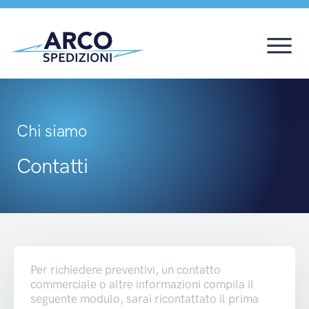
Chi siamo
Contatti
Per richiedere preventivi, un contatto
commerciale o altre informazioni compila il
seguente modulo, sarai ricontattato il prima