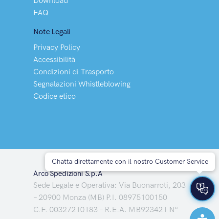
Download
FAQ
Note Legali
Privacy Policy
Accessibilità
Condizioni di Trasporto
Segnalazioni Whistleblowing
Codice etico
Chatta direttamente con il nostro Customer Service
Arco Spedizioni S.p.A
Sede Legale e Operativa: Via Buonarroti, 203
– 20900 Monza (MB) P.I. 08975100150
C.F. 00327210183 – R.E.A. MB923421 N°