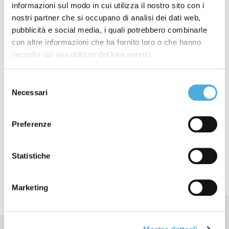
informazioni sul modo in cui utilizza il nostro sito con i
125
1.050
1.800
nostri partner che si occupano di analisi dei dati web,
pubblicità e social media, i quali potrebbero combinarle
con altre informazioni che ha fornito loro o che hanno
raccolto dal suo utilizzo dei loro servizi.
filiali in tutta Italia
autotreni di linea
mezzi per consegne
Selezione
Necessari
del
consenso
950
1.400.000
325.000
Preferenze
Statistiche
dipendenti diretti
tonnellate
MQ di magazzini
trasportate nel 2025
Marketing
Qualità garantita e certificata