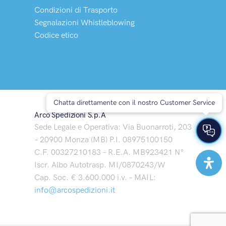
Condizioni di Trasporto
Segnalazioni Whistleblowing
Codice etico
Chatta direttamente con il nostro Customer Service
Arco Spedizioni S.p.A
Sede Legale e Operativa: Via Buonarroti, 203
– 20900 Monza (MB) P.I. 08975100150
C.F. 00327210183 – R.E.A. MB923421 N°
Iscr. Albo Autotrasp. MI/0870243/W
Cap. Soc. € 3.600.000 i.v. – MAIL:
info@arcospedizioni.it