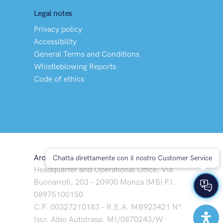
Legal notes
Privacy policy
Accessibility
General Terms and Conditions
Whistleblowing Reports
Code of ethics
Arco Spedizioni S.p.A
Chatta direttamente con il nostro Customer Service
Headquarter and Operational Office: Via
Buonarroti, 203 – 20900 Monza (MB) P.I.
08975100150
C.F. 00327210183 – R.E.A. MB923421 N°
Iscr. Albo Autotrasp. MI/0870243/W