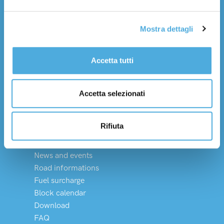
Services
Mostra dettagli
Domestic transport
International transport
Delivery times
Accetta tutti
Integrated logistic
Dedicated solutions
Accetta selezionati
Dangerous goods
Wine, oil, HACCP
Rifiuta
Magazine
News and events
Road informations
Fuel surcharge
Block calendar
Download
FAQ