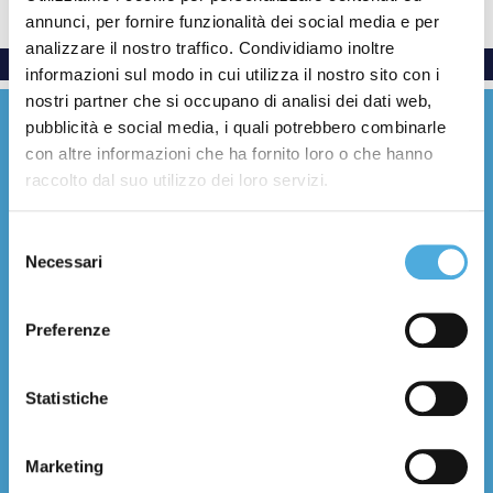
annunci, per fornire funzionalità dei social media e per
analizzare il nostro traffico. Condividiamo inoltre
informazioni sul modo in cui utilizza il nostro sito con i
nostri partner che si occupano di analisi dei dati web,
pubblicità e social media, i quali potrebbero combinarle
con altre informazioni che ha fornito loro o che hanno
raccolto dal suo utilizzo dei loro servizi.
Everywhere with care
Selezione
Necessari
del
Facebook
YouTube
LinkedIn
Instagram
X (Twitter)
Threads
consenso
Preferenze
About Us
History and figures
Statistiche
Certifications
Branches
Contacts
Marketing
Work with us