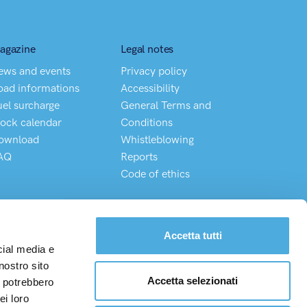
agazine
Legal notes
ews and events
Privacy policy
oad informations
Accessibility
uel surcharge
General Terms and
lock calendar
Conditions
ownload
Whistleblowing
AQ
Reports
Code of ethics
Chatta direttamente con il nostro Customer Service
Accetta tutti
cial media e
nostro sito
Accetta selezionati
i potrebbero
nza (MB) P.I. 08975100150
ei loro