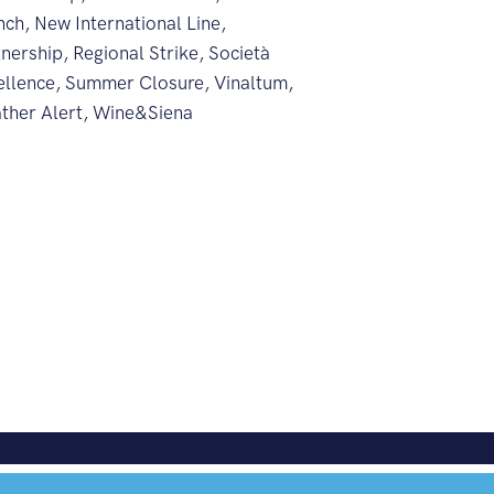
nch
,
New International Line
,
tnership
,
Regional Strike
,
Società
ellence
,
Summer Closure
,
Vinaltum
,
ther Alert
,
Wine&Siena