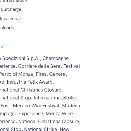
d Information
 Surcharge
k calendar
nloads
gs
 Spedizioni S.p.A.
,
Champagne
erience
,
Corriere della Sera
,
Festival
 Parco di Monza
,
Fires
,
General
ke
,
Industria Felix Award
,
ernational Christmas Closure
,
rnational Stop
,
International Strike
,
yPost
,
Merano WineFestival
,
Modena
mpagne Experience
,
Monza Wine
erience
,
National Christmas Closure
,
ional Stop
,
National Strike
,
New