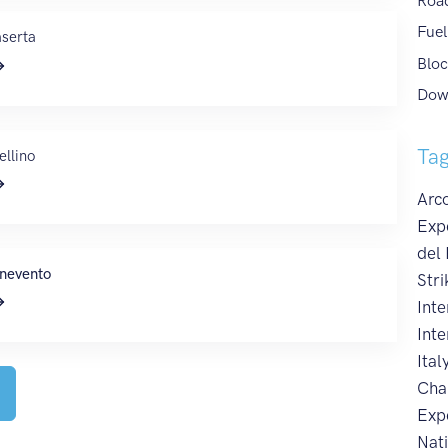
Roa
Fuel
serta
Bloc
Dow
Ta
ellino
Arco
Exp
del
nevento
Stri
Int
Inte
Ital
Cha
Exp
Nat