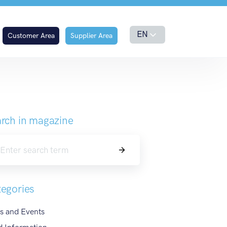
EN
Customer Area
Supplier Area
rch in magazine
Search
egories
s and Events