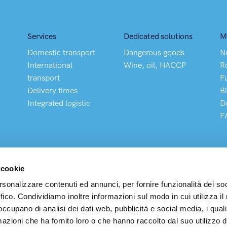
Services
Dedicated solutions
M
Domestic transport
Dangerous goods
N
International
Wine, oil, HACCP
R
transport
F
Delivery times
B
Integrated logistic
D
F
 cookie
rsonalizzare contenuti ed annunci, per fornire funzionalità dei so
ffico. Condividiamo inoltre informazioni sul modo in cui utilizza il 
pedizioni S.p.A
 occupano di analisi dei dati web, pubblicità e social media, i qual
uarter and Operational Office: Via Buonarroti, 203 – 20900 Mo
azioni che ha fornito loro o che hanno raccolto dal suo utilizzo d