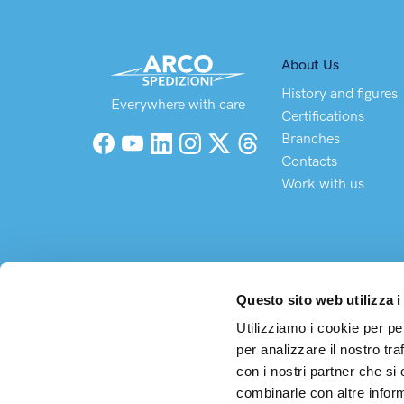
About Us
History and figures
Everywhere with care
Certifications
Branches
Facebook
YouTube
LinkedIn
Instagram
X (Twitter)
Threads
Contacts
Work with us
Questo sito web utilizza i
Utilizziamo i cookie per pe
per analizzare il nostro tra
Arco S
con i nostri partner che si
Headq
combinarle con altre inform