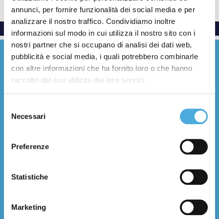
annunci, per fornire funzionalità dei social media e per
analizzare il nostro traffico. Condividiamo inoltre
informazioni sul modo in cui utilizza il nostro sito con i
nostri partner che si occupano di analisi dei dati web,
pubblicità e social media, i quali potrebbero combinarle
con altre informazioni che ha fornito loro o che hanno
raccolto dal suo utilizzo dei loro servizi.
Everywhere with care
Selezione
Necessari
del
Facebook
YouTube
LinkedIn
Instagram
X (Twitter)
Threads
consenso
Preferenze
Chi Siamo
Storia e numeri
Statistiche
Filosofia e valori
Certificazioni
Filiali
Marketing
Contatti