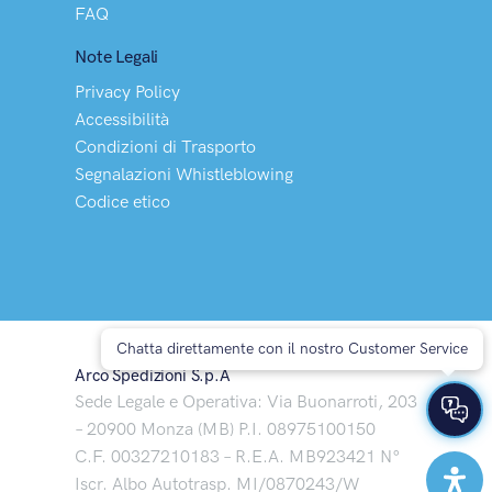
FAQ
Note Legali
Privacy Policy
Accessibilità
Condizioni di Trasporto
Segnalazioni Whistleblowing
Codice etico
Chatta direttamente con il nostro Customer Service
Arco Spedizioni S.p.A
Sede Legale e Operativa: Via Buonarroti, 203
– 20900 Monza (MB) P.I. 08975100150
C.F. 00327210183 – R.E.A. MB923421 N°
Iscr. Albo Autotrasp. MI/0870243/W