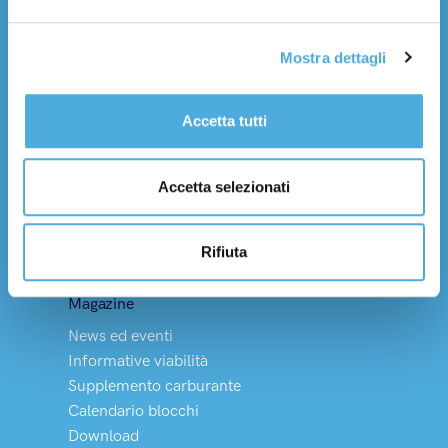
Lavora con noi
Mostra dettagli
Servizi
Trasporto nazionale
Trasporto internazionale
Accetta tutti
Tempi di consegna
Logistica integrata
Accetta selezionati
Soluzioni Dedicate
Merci pericolose
Rifiuta
Vino, olio e HACCP
Magazine
News ed eventi
Informative viabilità
Supplemento carburante
Calendario blocchi
Download