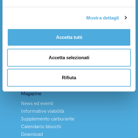
Lavora con noi
Mostra dettagli
Servizi
Trasporto nazionale
Trasporto internazionale
Accetta tutti
Tempi di consegna
Logistica integrata
Accetta selezionati
Soluzioni Dedicate
Merci pericolose
Rifiuta
Vino, olio e HACCP
Magazine
News ed eventi
Informative viabilità
Supplemento carburante
Calendario blocchi
Download