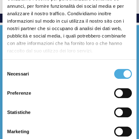
annunci, per fornire funzionalità dei social media e per
analizzare il nostro traffico. Condividiamo inoltre
informazioni sul modo in cui utilizza il nostro sito con i
nostri partner che si occupano di analisi dei dati web,
pubblicità e social media, i quali potrebbero combinarle
con altre informazioni che ha fornito loro o che hanno
raccolto dal suo utilizzo dei loro servizi.
Everywhere with care
Selezione
Necessari
del
Facebook
YouTube
LinkedIn
Instagram
X (Twitter)
Threads
consenso
Preferenze
Chi Siamo
Storia e numeri
Statistiche
Filosofia e valori
Certificazioni
Filiali
Marketing
Contatti