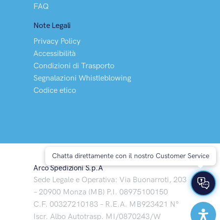
FAQ
Note Legali
Privacy Policy
Accessibilità
Condizioni di Trasporto
Segnalazioni Whistleblowing
Codice etico
Chatta direttamente con il nostro Customer Service
Arco Spedizioni S.p.A
Sede Legale e Operativa: Via Buonarroti, 203
– 20900 Monza (MB) P.I. 08975100150
C.F. 00327210183 – R.E.A. MB923421 N°
Iscr. Albo Autotrasp. MI/0870243/W