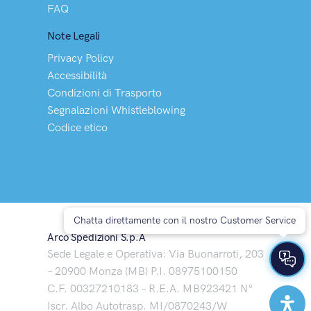
FAQ
Note Legali
Privacy Policy
Accessibilità
Condizioni di Trasporto
Segnalazioni Whistleblowing
Codice etico
Chatta direttamente con il nostro Customer Service
Arco Spedizioni S.p.A
Sede Legale e Operativa: Via Buonarroti, 203
– 20900 Monza (MB) P.I. 08975100150
C.F. 00327210183 – R.E.A. MB923421 N°
Iscr. Albo Autotrasp. MI/0870243/W