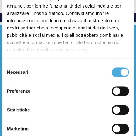
annunci, per fornire funzionalità dei social media e per
analizzare il nostro traffico. Condividiamo inoltre
informazioni sul modo in cui utilizza il nostro sito con i
nostri partner che si occupano di analisi dei dati web,
pubblicità e social media, i quali potrebbero combinarle
con altre informazioni che ha fornito loro o che hanno
raccolto dal suo utilizzo dei loro servizi.
Everywhere with care
Selezione
Necessari
del
Facebook
YouTube
LinkedIn
Instagram
X (Twitter)
Threads
consenso
Preferenze
Chi Siamo
Storia e numeri
Statistiche
Filosofia e valori
Certificazioni
Filiali
Marketing
Contatti