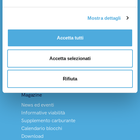
Lavora con noi
Mostra dettagli
Servizi
Trasporto nazionale
Trasporto internazionale
Accetta tutti
Tempi di consegna
Logistica integrata
Accetta selezionati
Soluzioni Dedicate
Merci pericolose
Rifiuta
Vino, olio e HACCP
Magazine
News ed eventi
Informative viabilità
Supplemento carburante
Calendario blocchi
Download