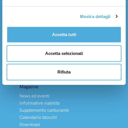
Lavora con noi
Mostra dettagli
Servizi
Trasporto nazionale
Trasporto internazionale
Accetta tutti
Tempi di consegna
Logistica integrata
Accetta selezionati
Soluzioni Dedicate
Merci pericolose
Rifiuta
Vino, olio e HACCP
Magazine
News ed eventi
Informative viabilità
Supplemento carburante
Calendario blocchi
Download