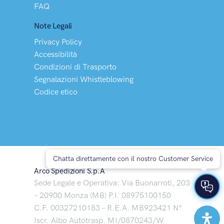
FAQ
Note Legali
Privacy Policy
Accessibilità
Condizioni di Trasporto
Segnalazioni Whistleblowing
Codice etico
Chatta direttamente con il nostro Customer Service
Arco Spedizioni S.p.A
Sede Legale e Operativa: Via Buonarroti, 203
– 20900 Monza (MB) P.I. 08975100150
C.F. 00327210183 – R.E.A. MB923421 N°
Iscr. Albo Autotrasp. MI/0870243/W