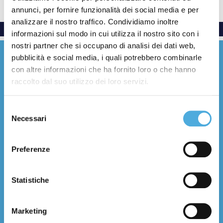
annunci, per fornire funzionalità dei social media e per
analizzare il nostro traffico. Condividiamo inoltre
informazioni sul modo in cui utilizza il nostro sito con i
nostri partner che si occupano di analisi dei dati web,
pubblicità e social media, i quali potrebbero combinarle
con altre informazioni che ha fornito loro o che hanno
raccolto dal suo utilizzo dei loro servizi.
Everywhere with care
Selezione
Necessari
del
Facebook
YouTube
LinkedIn
Instagram
X (Twitter)
Threads
consenso
Preferenze
Chi Siamo
Storia e numeri
Statistiche
Filosofia e valori
Certificazioni
Filiali
Marketing
Contatti