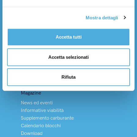
Lavora con noi
Mostra dettagli
Servizi
Trasporto nazionale
Trasporto internazionale
Accetta tutti
Tempi di consegna
Logistica integrata
Accetta selezionati
Soluzioni Dedicate
Merci pericolose
Rifiuta
Vino, olio e HACCP
Magazine
News ed eventi
Informative viabilità
Supplemento carburante
Calendario blocchi
Download