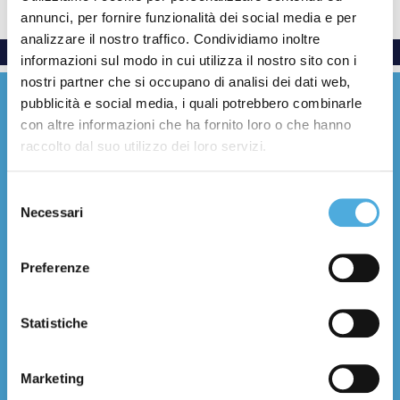
annunci, per fornire funzionalità dei social media e per
analizzare il nostro traffico. Condividiamo inoltre
informazioni sul modo in cui utilizza il nostro sito con i
nostri partner che si occupano di analisi dei dati web,
pubblicità e social media, i quali potrebbero combinarle
con altre informazioni che ha fornito loro o che hanno
raccolto dal suo utilizzo dei loro servizi.
Everywhere with care
Selezione
Necessari
del
Facebook
YouTube
LinkedIn
Instagram
X (Twitter)
Threads
consenso
Preferenze
Chi Siamo
Storia e numeri
Statistiche
Filosofia e valori
Certificazioni
Filiali
Marketing
Contatti