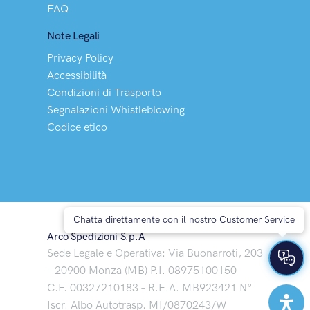
FAQ
Note Legali
Privacy Policy
Accessibilità
Condizioni di Trasporto
Segnalazioni Whistleblowing
Codice etico
Chatta direttamente con il nostro Customer Service
Arco Spedizioni S.p.A
Sede Legale e Operativa: Via Buonarroti, 203
– 20900 Monza (MB) P.I. 08975100150
C.F. 00327210183 – R.E.A. MB923421 N°
Iscr. Albo Autotrasp. MI/0870243/W