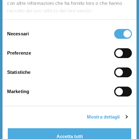
con altre informazioni che ha fornito loro o che hanno
raccolto dal suo utilizzo dei loro servizi.
Chi Siamo
Storia e numeri
Selezione
Necessari
Filosofia e valori
del
consenso
Certificazioni
Filiali
Preferenze
Contatti
Lavora con noi
Statistiche
Servizi
Trasporto nazionale
Marketing
Trasporto internazionale
Tempi di consegna
Logistica integrata
Mostra dettagli
Soluzioni Dedicate
Merci pericolose
Accetta tutti