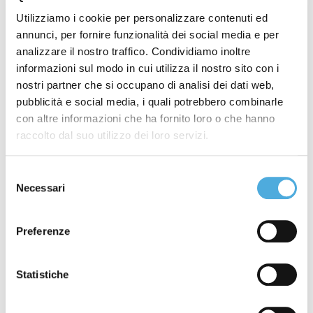
Tags
Utilizziamo i cookie per personalizzare contenuti ed
annunci, per fornire funzionalità dei social media e per
AIDAF – Associazione Italiana delle Aziende Familiari
,
analizzare il nostro traffico. Condividiamo inoltre
Allerta Meteo
,
Arco Spedizioni
,
Arco Spedizioni
informazioni sul modo in cui utilizza il nostro sito con i
S.p.A.
,
Associazione Lele Forever ODV
,
Buon Natale e
nostri partner che si occupano di analisi dei dati web,
Felice Anno Nuovo
,
Chiusura Estiva Internazionale
,
pubblicità e social media, i quali potrebbero combinarle
Chiusura Estiva Nazionale
,
Chiusura Natalizia
con altre informazioni che ha fornito loro o che hanno
Internazionale
,
Chiusura Natalizia Nazionale
,
raccolto dal suo utilizzo dei loro servizi.
Comitato Rievocazione Storica Monza
,
Coronavirus
,
Corsi ADR
,
covid-19
,
Crazyrun
,
Energy Run
,
FAI -
Selezione
Necessari
del
Fondo Ambiente Italiano
,
Federchimica - Federazione
consenso
Nazionale Industria Chimica
,
Fedit - Federazione
Italiana Trasportatori
,
Fermi Internazionali
,
Fermi
Preferenze
Nazionali
,
ilcittadinomb
,
Imbarchi Isole Maggiori
,
Imbarchi Isole Minori
,
Incendi
,
ItalyPost
,
Mancini
Statistiche
Pastificio Agricolo
,
Merano WineFestival
,
Modena
Champagne Experience
,
Monza Power Run
,
Monza