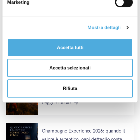
Marketing
Wine Experience
,
Nuova Filiale
,
Nuova Linea
Internazionale
,
Nuova Linea Nazionale
,
partnership
,
Premio Industria Felix
,
Sciopero Generale
,
Sciopero
Mostra dettagli
Internazionale
,
Sciopero Nazionale
,
Sciopero
Regionale
,
Società Excellence
,
ST Foundation
,
top500
,
Vinitaly
,
Wine&Siena
Accetta tutti
Ultimi post
Accetta selezionati
Settimana 31° del 2026: Incendi in Francia
Rifiuta
e Spagna
Leggi Articolo
Champagne Experience 2026: quando il
valore è autentico, ogni dettaglio conta.