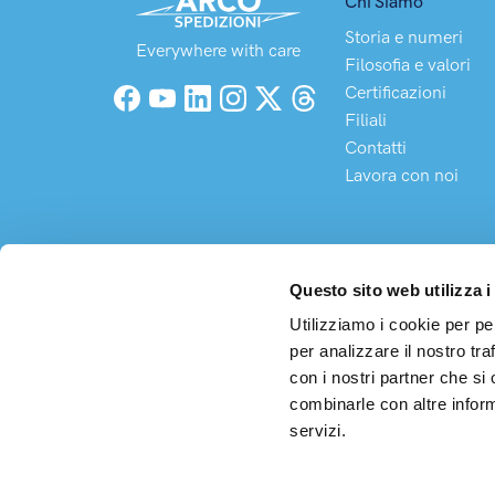
Chi Siamo
Storia e numeri
Everywhere with care
Filosofia e valori
Certificazioni
Facebook
YouTube
LinkedIn
Instagram
X (Twitter)
Threads
Filiali
Contatti
Lavora con noi
Questo sito web utilizza i
Utilizziamo i cookie per pe
per analizzare il nostro tra
Arco S
con i nostri partner che si
Sede 
combinarle con altre inform
C.F. 
servizi.
Cap. 