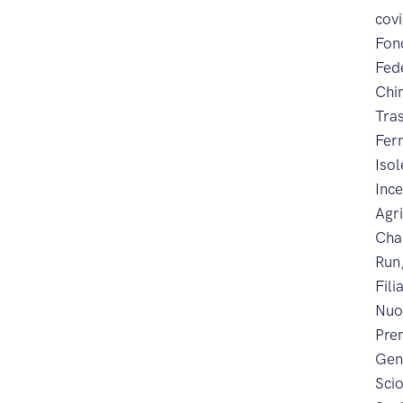
cov
Fon
Fed
Chi
Tra
Fer
Iso
Inc
Agr
Cha
Run
Fili
Nuo
Prem
Gen
Sci