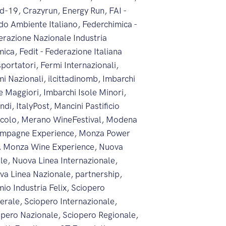
id-19
,
Crazyrun
,
Energy Run
,
FAI -
do Ambiente Italiano
,
Federchimica -
erazione Nazionale Industria
mica
,
Fedit - Federazione Italiana
sportatori
,
Fermi Internazionali
,
mi Nazionali
,
ilcittadinomb
,
Imbarchi
le Maggiori
,
Imbarchi Isole Minori
,
endi
,
ItalyPost
,
Mancini Pastificio
icolo
,
Merano WineFestival
,
Modena
mpagne Experience
,
Monza Power
,
Monza Wine Experience
,
Nuova
ale
,
Nuova Linea Internazionale
,
va Linea Nazionale
,
partnership
,
io Industria Felix
,
Sciopero
erale
,
Sciopero Internazionale
,
opero Nazionale
,
Sciopero Regionale
,