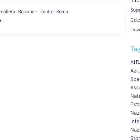
Info
Sup
naliera: Bolzano – Trento – Roma
Cale
Dow
Ta
AIDA
Azie
Spe
Ass
Nat
Esti
Naz
Int
Naz
Sto