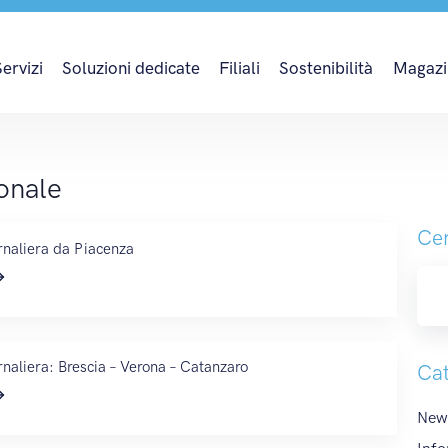
e
Servizi
Soluzioni dedicate
Filiali
Sostenibilità
Magazi
onale
Cer
rnaliera da Piacenza
naliera: Brescia – Verona – Catanzaro
Cat
News