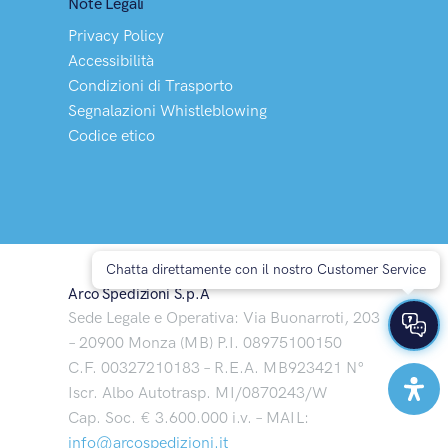
Note Legali
Privacy Policy
Accessibilità
Condizioni di Trasporto
Segnalazioni Whistleblowing
Codice etico
Chatta direttamente con il nostro Customer Service
Arco Spedizioni S.p.A
Sede Legale e Operativa: Via Buonarroti, 203
– 20900 Monza (MB) P.I. 08975100150
C.F. 00327210183 – R.E.A. MB923421 N°
Iscr. Albo Autotrasp. MI/0870243/W
Cap. Soc. € 3.600.000 i.v. – MAIL:
info@arcospedizioni.it