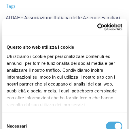
Tags
AIDAF – Associazione Italiana delle Aziende Familiari
,
Allerta Meteo
,
Arco Spedizioni
,
Arco Spedizioni
S.p.A.
,
Associazione Lele Forever ODV
,
Buon Natale e
Felice Anno Nuovo
,
Chiusura Estiva Internazionale
,
Questo sito web utilizza i cookie
Chiusura Estiva Nazionale
,
Chiusura Natalizia
Internazionale
,
Chiusura Natalizia Nazionale
,
Utilizziamo i cookie per personalizzare contenuti ed
annunci, per fornire funzionalità dei social media e per
Comitato Rievocazione Storica Monza
,
Coronavirus
,
analizzare il nostro traffico. Condividiamo inoltre
Corsi ADR
,
covid-19
,
Crazyrun
,
Energy Run
,
FAI -
informazioni sul modo in cui utilizza il nostro sito con i
Fondo Ambiente Italiano
,
Federchimica - Federazione
nostri partner che si occupano di analisi dei dati web,
Nazionale Industria Chimica
,
Fedit - Federazione
pubblicità e social media, i quali potrebbero combinarle
Italiana Trasportatori
,
Fermi Internazionali
,
Fermi
con altre informazioni che ha fornito loro o che hanno
Nazionali
,
ilcittadinomb
,
Imbarchi Isole Maggiori
,
raccolto dal suo utilizzo dei loro servizi.
Imbarchi Isole Minori
,
Incendi
,
ItalyPost
,
Mancini
Pastificio Agricolo
,
Merano WineFestival
,
Modena
Selezione
Necessari
Champagne Experience
,
Monza Power Run
,
Monza
del