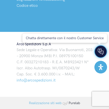
Codice etico
Chatta direttamente con il nostro Customer Service
Arco Spedizioni S.p.A
Sede Legale e Operativa: Via Buonarroti, 203
– 20900 Monza (MB) P.I. 08975100150
C.F. 00327210183 – R.E.A. MB923421 N°
Iscr. Albo Autotrasp. MI/0870243/W
Cap. Soc. € 3.600.000 i.v. – MAIL:
info@arcospedizioni.it
Realizzazione siti web
Purelab