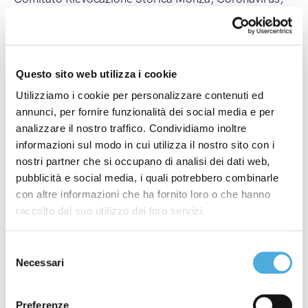
Corsi ADR
,
covid-19
,
Crazyrun
,
Energy Run
,
FAI -
Fondo Ambiente Italiano
,
Federchimica - Federazione
Nazionale Industria Chimica
,
Fedit - Federazione
Italiana Trasportatori
,
Fermi Internazionali
,
Fermi
Questo sito web utilizza i cookie
Nazionali
,
ilcittadinomb
,
Imbarchi Isole Maggiori
,
Utilizziamo i cookie per personalizzare contenuti ed
Imbarchi Isole Minori
,
Incendi
,
ItalyPost
,
Mancini
annunci, per fornire funzionalità dei social media e per
Pastificio Agricolo
,
Merano WineFestival
,
Modena
analizzare il nostro traffico. Condividiamo inoltre
informazioni sul modo in cui utilizza il nostro sito con i
Champagne Experience
,
Monza Power Run
,
Monza
nostri partner che si occupano di analisi dei dati web,
Wine Experience
,
Nuova Filiale
,
Nuova Linea
pubblicità e social media, i quali potrebbero combinarle
Internazionale
,
Nuova Linea Nazionale
,
partnership
,
con altre informazioni che ha fornito loro o che hanno
Premio Industria Felix
,
Sciopero Generale
,
Sciopero
raccolto dal suo utilizzo dei loro servizi.
Internazionale
,
Sciopero Nazionale
,
Sciopero
Regionale
,
Società Excellence
,
ST Foundation
,
Selezione
top500
,
Vinitaly
,
Wine&Siena
Necessari
del
consenso
Ultimi post
Preferenze