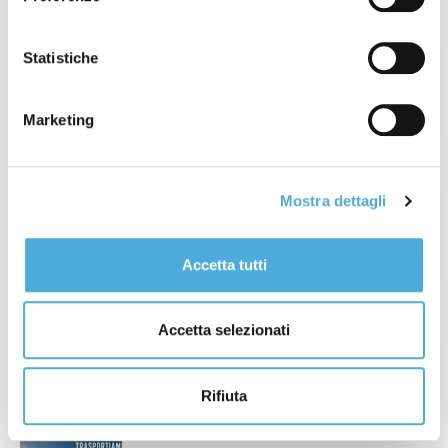
Settimana 31° del 2026: Incendi in Francia
Statistiche
e Spagna
Leggi Articolo
Marketing
Champagne Experience 2026: quando il
Mostra dettagli
valore è autentico, ogni dettaglio conta.
Leggi Articolo
Accetta tutti
Accetta selezionati
Tour de France: dal 4 al 26 Luglio
Leggi Articolo
Rifiuta