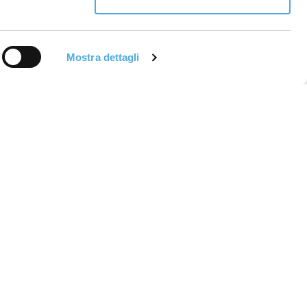
Mostra dettagli
agazine
Note Legali
ews ed eventi
Privacy Policy
formative viabilità
Accessibilità
upplemento
Condizioni di
arburante
Trasporto
alendario blocchi
Segnalazioni
ownload
Whistleblowing
AQ
Codice etico