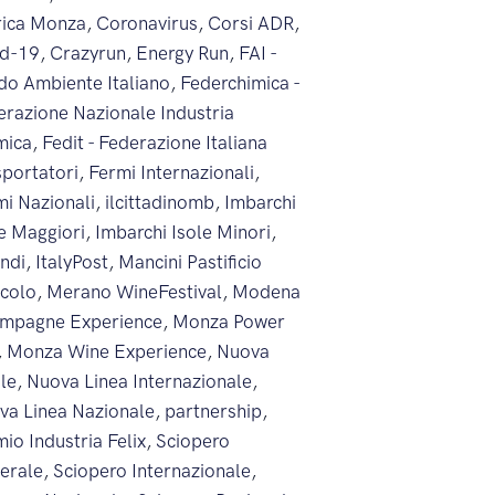
rica Monza
,
Coronavirus
,
Corsi ADR
,
id-19
,
Crazyrun
,
Energy Run
,
FAI -
do Ambiente Italiano
,
Federchimica -
erazione Nazionale Industria
mica
,
Fedit - Federazione Italiana
sportatori
,
Fermi Internazionali
,
mi Nazionali
,
ilcittadinomb
,
Imbarchi
le Maggiori
,
Imbarchi Isole Minori
,
endi
,
ItalyPost
,
Mancini Pastificio
icolo
,
Merano WineFestival
,
Modena
mpagne Experience
,
Monza Power
,
Monza Wine Experience
,
Nuova
ale
,
Nuova Linea Internazionale
,
va Linea Nazionale
,
partnership
,
io Industria Felix
,
Sciopero
erale
,
Sciopero Internazionale
,