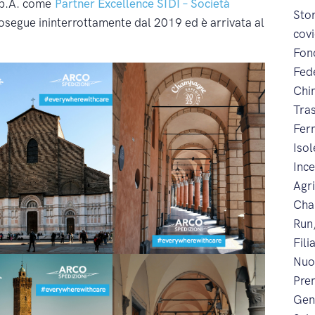
.p.A. come
Partner Excellence SIDI – Società
Sto
osegue ininterrottamente dal 2019 ed è arrivata al
cov
Fon
Fed
Chi
Tra
Fer
Iso
Inc
Agr
Cha
Run
Fili
Nuo
Prem
Gen