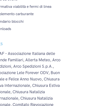
rmativa viabilità e fermi di linea
plemento carburante
ndario blocchi
nloads
gs
F – Associazione Italiana delle
nde Familiari
,
Allerta Meteo
,
Arco
dizioni
,
Arco Spedizioni S.p.A.
,
ociazione Lele Forever ODV
,
Buon
ale e Felice Anno Nuovo
,
Chiusura
va Internazionale
,
Chiusura Estiva
ionale
,
Chiusura Natalizia
ernazionale
,
Chiusura Natalizia
ionale
,
Comitato Rievocazione