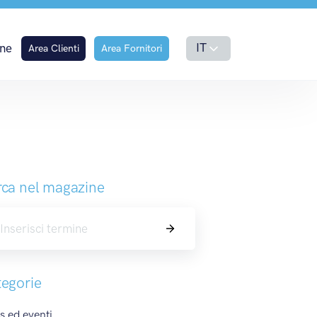
logna
IT
ne
Area Clienti
Area Fornitori
ca nel magazine
Cerca
egorie
 ed eventi