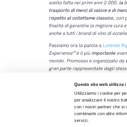
scelta fatta nei primi anni 2.000,
la 
trasporto di merci di valore e di merci
rispetto al collettame classico,
con p
finalità di garantire la migliore cura
anche a tutti i brand di vino di eccell
Passiamo ora la parola a
Lorenzo Rig
Experience™ è il più
importante
event
mondo. Promosso e organizzato da
gran parte rappresentate dagli stess
manifestazione. Un’occasione unica
partecipare a
Master Class
con vini 
Questo sito web utilizza i
Utilizziamo i cookie per pe
per analizzare il nostro tra
con i nostri partner che si
Tags:
Modena Champagne Experien
combinarle con altre inform
servizi.