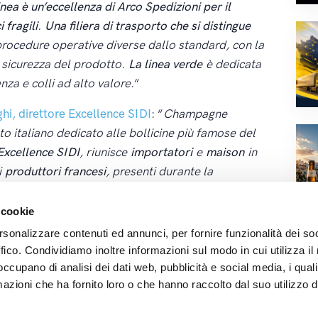
linea è un’eccellenza di Arco Spedizioni per il
 fragili
.
Una filiera di trasporto che si distingue
rocedure operative diverse dallo standard, con la
 e sicurezza del prodotto.
La linea verde
è dedicata
enza e colli ad alto valore.
“
hi, direttore Excellence SIDI
: “
Champagne
o italiano dedicato alle bollicine più famose del
Excellence SIDI
, riunisce
importatori
e
maison
in
i
produttori francesi
, presenti durante la
 per degustare
centinaia di champagne
e
e relatori di
altissimo livello
.
”
 cookie
rsonalizzare contenuti ed annunci, per fornire funzionalità dei so
ffico. Condividiamo inoltre informazioni sul modo in cui utilizza il 
 occupano di analisi dei dati web, pubblicità e social media, i qual
ce
,
Società Excellence
azioni che ha fornito loro o che hanno raccolto dal suo utilizzo d