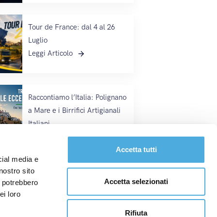
Tour de France: dal 4 al 26
Luglio
Leggi Articolo
Raccontiamo l’Italia: Polignano
a Mare e i Birrifici Artigianali
Italiani
Chatta direttamente con il nostro Customer Service
Leggi Articolo
Accetta tutti
cial media e
nostro sito
Festività Nazionale in Spagna:
Accetta selezionati
i potrebbero
24 Giugno
ei loro
Leggi Articolo
Rifiuta