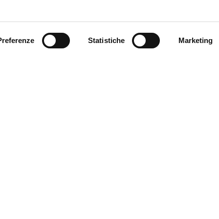
Preferenze
Statistiche
Marketing
Servizi
Soluzioni Dedicate
M
Trasporto nazionale
Merci pericolose
N
Trasporto
Vino, olio e HACCP
In
internazionale
S
Tempi di consegna
c
Logistica integrata
C
D
F