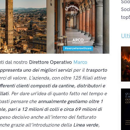
Sci
Soc
top
Ult
nti dal nostro
Direttore Operativo
Marco
ppresenta uno dei migliori servizi
per il
trasporto
rci di valore. L’azienda, con oltre 125 filiali attive
ferenti clienti composti da cantine, distributori e
llati
. Per dare un’idea di quanto fatto nel tempo e
 basti pensare che
annualmente gestiamo oltre 1
le, pari a 12 milioni di colli e circa 69 milioni di
peso decisivo anche all’interno del fatturato
anche grazie all’introduzione della
Linea verde
,