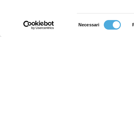
Selezione
Necessari
del
consenso
Chi Siamo
Storia e numeri
Everywhere with care
Filosofia e valori
Certificazioni
Facebook
YouTube
LinkedIn
Instagram
X (Twitter)
Threads
Filiali
Contatti
Lavora con noi