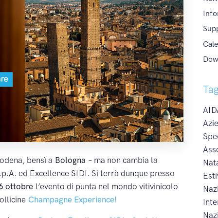
Info
Sup
Cale
Dow
Ta
AIDA
Azie
Spe
Ass
Modena, bensì a
Bologna
– ma non cambia la
Nat
.p.A. ed Excellence SIDI. Si terrà dunque presso
Esti
6 ottobre
l’evento di punta nel mondo vitivinicolo
Naz
bollicine
Champagne Experience!
Int
Naz