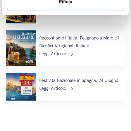
Rifiuta
Tour de France: dal 4 al 26 Luglio
Leggi Articolo
Raccontiamo l’Italia: Polignano a Mare e i
Birrifici Artigianali Italiani
Leggi Articolo
Festività Nazionale in Spagna: 24 Giugno
Leggi Articolo