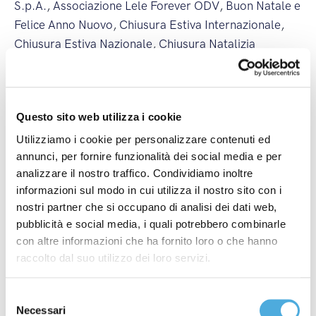
S.p.A.
,
Associazione Lele Forever ODV
,
Buon Natale e
Felice Anno Nuovo
,
Chiusura Estiva Internazionale
,
Chiusura Estiva Nazionale
,
Chiusura Natalizia
Internazionale
,
Chiusura Natalizia Nazionale
,
Comitato Rievocazione Storica Monza
,
Coronavirus
,
Corsi ADR
,
covid-19
,
Crazyrun
,
Energy Run
,
FAI -
Questo sito web utilizza i cookie
Fondo Ambiente Italiano
,
Federchimica - Federazione
Nazionale Industria Chimica
,
Fedit - Federazione
Utilizziamo i cookie per personalizzare contenuti ed
annunci, per fornire funzionalità dei social media e per
Italiana Trasportatori
,
Fermi Internazionali
,
Fermi
analizzare il nostro traffico. Condividiamo inoltre
Nazionali
,
ilcittadinomb
,
Imbarchi Isole Maggiori
,
informazioni sul modo in cui utilizza il nostro sito con i
Imbarchi Isole Minori
,
Incendi
,
ItalyPost
,
Mancini
nostri partner che si occupano di analisi dei dati web,
Pastificio Agricolo
,
Merano WineFestival
,
Modena
pubblicità e social media, i quali potrebbero combinarle
Champagne Experience
,
Monza Power Run
,
Monza
con altre informazioni che ha fornito loro o che hanno
Wine Experience
,
Nuova Filiale
,
Nuova Linea
raccolto dal suo utilizzo dei loro servizi.
Internazionale
,
Nuova Linea Nazionale
,
partnership
,
Premio Industria Felix
,
Sciopero Generale
,
Sciopero
Selezione
Internazionale
,
Sciopero Nazionale
,
Sciopero
Necessari
del