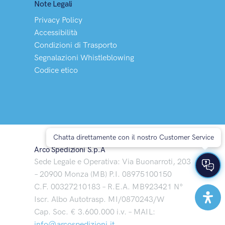
Note Legali
Privacy Policy
Accessibilità
Condizioni di Trasporto
Segnalazioni Whistleblowing
Codice etico
Chatta direttamente con il nostro Customer Service
Arco Spedizioni S.p.A
Sede Legale e Operativa: Via Buonarroti, 203
– 20900 Monza (MB) P.I. 08975100150
C.F. 00327210183 – R.E.A. MB923421 N°
Iscr. Albo Autotrasp. MI/0870243/W
Cap. Soc. € 3.600.000 i.v. – MAIL:
info@arcospedizioni.it