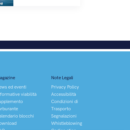
agazine
Note Legali
ews ed eventi
Privacy Policy
formative viabilità
Accessibilità
upplemento
Condizioni di
arburante
Trasporto
alendario blocchi
Segnalazioni
ownload
Whistleblowing