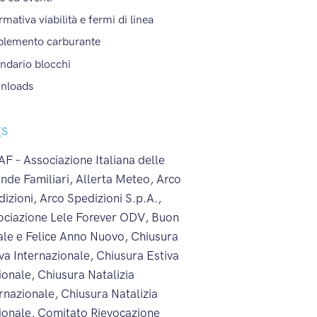
rmativa viabilità e fermi di linea
plemento carburante
ndario blocchi
nloads
gs
F – Associazione Italiana delle
nde Familiari
,
Allerta Meteo
,
Arco
dizioni
,
Arco Spedizioni S.p.A.
,
ociazione Lele Forever ODV
,
Buon
ale e Felice Anno Nuovo
,
Chiusura
va Internazionale
,
Chiusura Estiva
ionale
,
Chiusura Natalizia
ernazionale
,
Chiusura Natalizia
ionale
,
Comitato Rievocazione