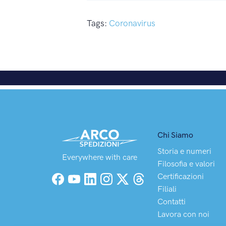
Tags:
Coronavirus
Chi Siamo
Storia e numeri
Everywhere with care
Filosofia e valori
Certificazioni
Facebook
YouTube
LinkedIn
Instagram
X (Twitter)
Threads
Filiali
Contatti
Lavora con noi