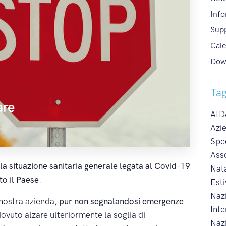
Info
Sup
Cale
Dow
Ta
AIDA
Azie
Spe
Ass
la situazione sanitaria generale legata al Covid-19
Nat
tto il Paese
.
Esti
Naz
 nostra azienda,
pur non segnalandosi emergenze
Int
ovuto alzare ulteriormente la soglia di
Naz