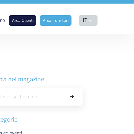
IT
ne
Area Clienti
Area Fornitori
ca nel magazine
Cerca
egorie
 ed eventi