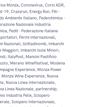
rica Monza
,
Coronavirus
,
Corsi ADR
,
id-19
,
Crazyrun
,
Energy Run
,
FAI -
do Ambiente Italiano
,
Federchimica -
erazione Nazionale Industria
mica
,
Fedit - Federazione Italiana
sportatori
,
Fermi Internazionali
,
mi Nazionali
,
ilcittadinomb
,
Imbarchi
le Maggiori
,
Imbarchi Isole Minori
,
endi
,
ItalyPost
,
Mancini Pastificio
icolo
,
Merano WineFestival
,
Modena
mpagne Experience
,
Monza Power
,
Monza Wine Experience
,
Nuova
ale
,
Nuova Linea Internazionale
,
va Linea Nazionale
,
partnership
,
io Industria Felix
,
Sciopero
erale
,
Sciopero Internazionale
,