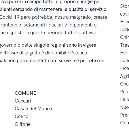
rà a porre in campo tutte le proprie energie per
Sto
lienti cercando di mantenere le qualità di servizio
cov
e Covid-19 però potrebbe, nostro malgrado, creare
Fon
arantene o isolamenti fiduciari di dipendenti o
Fed
sono esposte in questo periodo tutte le attività.
Chi
governo o delle singole regioni
sono in vigore
Tra
ne Rosse:
di seguito è disponibile l’elenco
Fer
ali non potremo effettuare servizi né per ritiri né
Iso
Inc
Agr
Cha
Run
COMUNE:
Fili
Caccuri
Nuo
Casali del Manco
Prem
Celico
Gen
Giffone