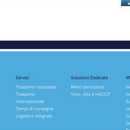
Servizi
Soluzioni Dedicate
M
Trasporto nazionale
Merci pericolose
N
Trasporto
Vino, olio e HACCP
In
internazionale
S
Tempi di consegna
c
Logistica integrata
C
D