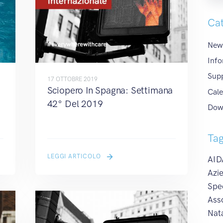
Cat
News
Info
Sup
17 OTTOBRE 2019
a
Sciopero In Spagna: Settimana
Cale
42° Del 2019
Dow
Ta
LEGGI ARTICOLO
AIDA
Azie
Spe
Ass
Nat