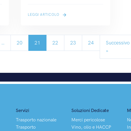
LEGGI ARTICOLO
…
20
21
22
23
24
Successivo
»
Servizi
Soluzioni Dedicate
M
Trasporto nazionale
Merci pericolose
N
Trasporto
Vino, olio e HACCP
In