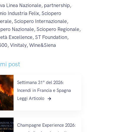
va Linea Nazionale
,
partnership
,
io Industria Felix
,
Sciopero
erale
,
Sciopero Internazionale
,
opero Nazionale
,
Sciopero Regionale
,
ietà Excellence
,
ST Foundation
,
500
,
Vinitaly
,
Wine&Siena
imi post
Settimana 31° del 2026:
Incendi in Francia e Spagna
Leggi Articolo
Champagne Experience 2026: