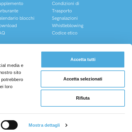
upplemento
Condizioni di
arburante
Trasporto
alendario blocchi
Segnalazioni
ownload
Whistleblowing
AQ
Codice etico
Chatta direttamente con il nostro Customer Service
Accetta tutti
cial media e
nostro sito
Accetta selezionati
i potrebbero
I. 08975100150
ei loro
/0870243/W
Rifiuta
Mostra dettagli