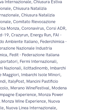
va Internazionale
,
Chiusura Estiva
ionale
,
Chiusura Natalizia
ernazionale
,
Chiusura Natalizia
ionale
,
Comitato Rievocazione
rica Monza
,
Coronavirus
,
Corsi ADR
,
id-19
,
Crazyrun
,
Energy Run
,
FAI -
do Ambiente Italiano
,
Federchimica -
erazione Nazionale Industria
mica
,
Fedit - Federazione Italiana
sportatori
,
Fermi Internazionali
,
mi Nazionali
,
ilcittadinomb
,
Imbarchi
le Maggiori
,
Imbarchi Isole Minori
,
endi
,
ItalyPost
,
Mancini Pastificio
icolo
,
Merano WineFestival
,
Modena
mpagne Experience
,
Monza Power
,
Monza Wine Experience
,
Nuova
ale
,
Nuova Linea Internazionale
,