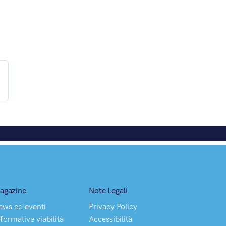
agazine
Note Legali
ews ed eventi
Privacy Policy
formative viabilità
Accessibilità