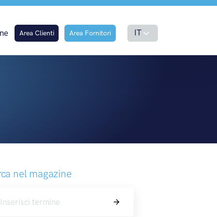
IT
ne
Area Clienti
Area Fornitori
ca nel magazine
Cerca