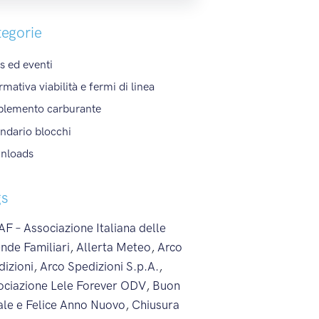
egorie
 ed eventi
rmativa viabilità e fermi di linea
plemento carburante
ndario blocchi
nloads
gs
F – Associazione Italiana delle
nde Familiari
,
Allerta Meteo
,
Arco
dizioni
,
Arco Spedizioni S.p.A.
,
ociazione Lele Forever ODV
,
Buon
ale e Felice Anno Nuovo
,
Chiusura