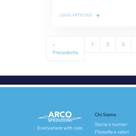
LEGGI ARTICOLO
«
1
2
3
Precedente
Chi Siamo
Storia e numeri
Everywhere with care
Filosofia e valori