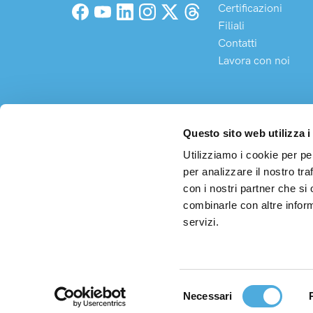
Certificazioni
Facebook
YouTube
LinkedIn
Instagram
X (Twitter)
Threads
Filiali
Contatti
Lavora con noi
Questo sito web utilizza i
Utilizziamo i cookie per pe
per analizzare il nostro tra
Arco S
con i nostri partner che si
Sede 
combinarle con altre inform
C.F. 
servizi.
Cap. 
Selezione
Necessari
del