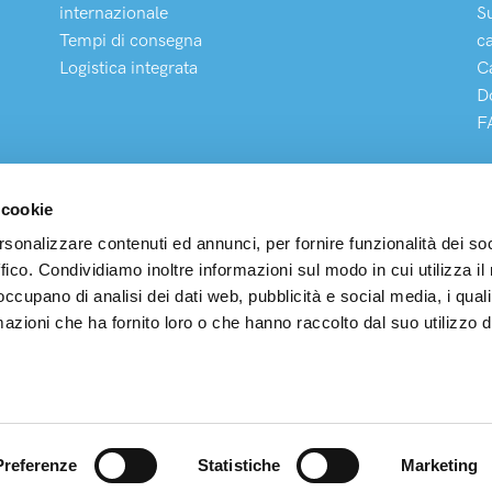
internazionale
S
Tempi di consegna
c
Logistica integrata
C
D
F
 cookie
rsonalizzare contenuti ed annunci, per fornire funzionalità dei so
ffico. Condividiamo inoltre informazioni sul modo in cui utilizza il 
pedizioni S.p.A
 occupano di analisi dei dati web, pubblicità e social media, i qual
Legale e Operativa: Via Buonarroti, 203 – 20900 Monza (MB) P.
azioni che ha fornito loro o che hanno raccolto dal suo utilizzo d
00327210183 – R.E.A. MB923421 N° Iscr. Albo Autotrasp. MI
Soc. € 3.600.000 i.v. – MAIL:
info@arcospedizioni.it
Preferenze
Statistiche
Marketing
Realizzazione siti web
Purelab