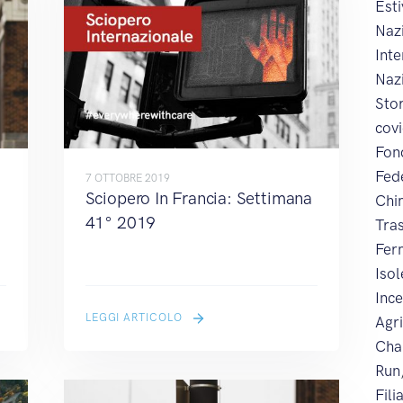
Esti
Naz
Int
Naz
Sto
cov
Fon
Fed
7 OTTOBRE 2019
Sciopero In Francia: Settimana
Chi
41° 2019
Tra
Fer
Iso
Inc
LEGGI ARTICOLO
Agr
Cha
Run
Fili