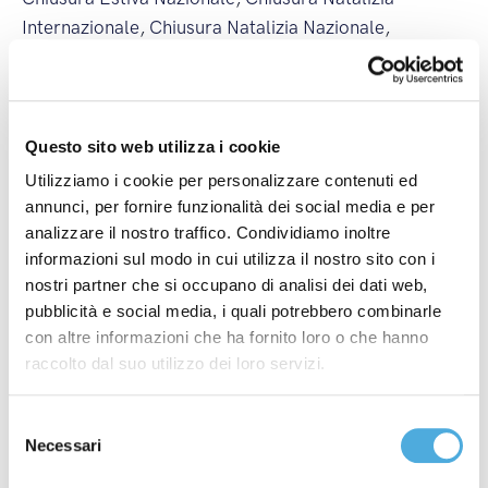
Internazionale
,
Chiusura Natalizia Nazionale
,
Comitato Rievocazione Storica Monza
,
Coronavirus
,
Corsi ADR
,
covid-19
,
Crazyrun
,
Energy Run
,
FAI -
Fondo Ambiente Italiano
,
Federchimica - Federazione
Nazionale Industria Chimica
,
Fedit - Federazione
Questo sito web utilizza i cookie
Italiana Trasportatori
,
Fermi Internazionali
,
Fermi
Utilizziamo i cookie per personalizzare contenuti ed
Nazionali
,
ilcittadinomb
,
Imbarchi Isole Maggiori
,
annunci, per fornire funzionalità dei social media e per
Imbarchi Isole Minori
,
Incendi
,
ItalyPost
,
Mancini
analizzare il nostro traffico. Condividiamo inoltre
informazioni sul modo in cui utilizza il nostro sito con i
Pastificio Agricolo
,
Merano WineFestival
,
Modena
nostri partner che si occupano di analisi dei dati web,
Champagne Experience
,
Monza Power Run
,
Monza
pubblicità e social media, i quali potrebbero combinarle
Wine Experience
,
Nuova Filiale
,
Nuova Linea
con altre informazioni che ha fornito loro o che hanno
Internazionale
,
Nuova Linea Nazionale
,
partnership
,
raccolto dal suo utilizzo dei loro servizi.
Premio Industria Felix
,
Sciopero Generale
,
Sciopero
Internazionale
,
Sciopero Nazionale
,
Sciopero
Selezione
Regionale
,
Società Excellence
,
ST Foundation
,
Necessari
del
top500
,
Vinitaly
,
Wine&Siena
consenso