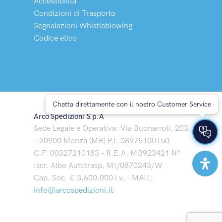
Accessibilità
Condizioni di Trasporto
Segnalazioni Whistleblowing
Codice etico
Chatta direttamente con il nostro Customer Service
Arco Spedizioni S.p.A
Sede Legale e Operativa: Via Buonarroti, 203
– 20900 Monza (MB) P.I. 08975100150
C.F. 00327210183 – R.E.A. MB923421 N°
Iscr. Albo Autotrasp. MI/0870243/W
Cap. Soc. € 3.600.000 i.v. – MAIL:
info@arcospedizioni.it