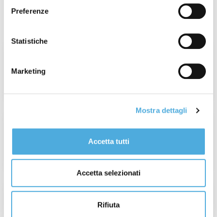
Preferenze
Ultimi post
Statistiche
Settimana 31° del 2026: Incendi in Francia
e Spagna
Marketing
Leggi Articolo
Mostra dettagli
Champagne Experience 2026: quando il
valore è autentico, ogni dettaglio conta.
Accetta tutti
Leggi Articolo
Accetta selezionati
Tour de France: dal 4 al 26 Luglio
Rifiuta
Leggi Articolo