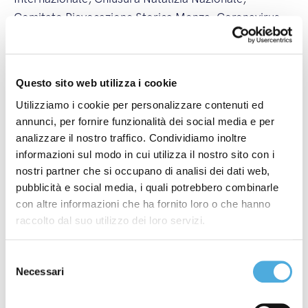
Comitato Rievocazione Storica Monza
,
Coronavirus
,
Corsi ADR
,
covid-19
,
Crazyrun
,
Energy Run
,
FAI -
Fondo Ambiente Italiano
,
Federchimica - Federazione
Nazionale Industria Chimica
,
Fedit - Federazione
Questo sito web utilizza i cookie
Italiana Trasportatori
,
Fermi Internazionali
,
Fermi
Utilizziamo i cookie per personalizzare contenuti ed
Nazionali
,
ilcittadinomb
,
Imbarchi Isole Maggiori
,
annunci, per fornire funzionalità dei social media e per
Imbarchi Isole Minori
,
Incendi
,
ItalyPost
,
Mancini
analizzare il nostro traffico. Condividiamo inoltre
Pastificio Agricolo
,
Merano WineFestival
,
Modena
informazioni sul modo in cui utilizza il nostro sito con i
Champagne Experience
,
Monza Power Run
,
Monza
nostri partner che si occupano di analisi dei dati web,
Wine Experience
,
Nuova Filiale
,
Nuova Linea
pubblicità e social media, i quali potrebbero combinarle
Internazionale
,
Nuova Linea Nazionale
,
partnership
,
con altre informazioni che ha fornito loro o che hanno
raccolto dal suo utilizzo dei loro servizi.
Premio Industria Felix
,
Sciopero Generale
,
Sciopero
Internazionale
,
Sciopero Nazionale
,
Sciopero
Regionale
,
Società Excellence
,
ST Foundation
,
Selezione
Necessari
del
top500
,
Vinitaly
,
Wine&Siena
consenso