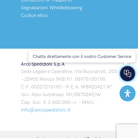
Segnalazioni Whistleblowing
Codice etico
Chatta direttamente con il nostro Customer Service
Arco Spedizioni S.p.A
Sede Legale e Operativa: Via Buonarroti, 203
– 20900 Monza (MB) P.I. 08975100150
C.F. 00327210183 – R.E.A. MB923421 N°
Iscr. Albo Autotrasp. MI/0870243/W
Cap. Soc. € 3.600.000 i.v. – MAIL:
info@arcospedizioni.it