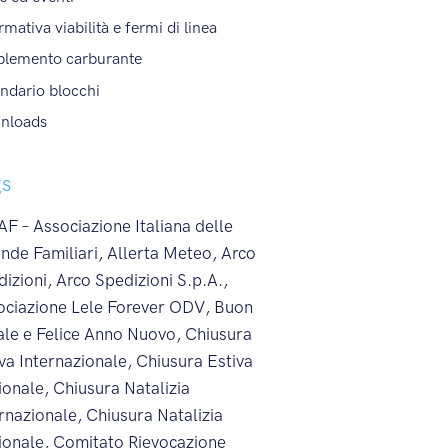
rmativa viabilità e fermi di linea
plemento carburante
ndario blocchi
nloads
gs
F – Associazione Italiana delle
nde Familiari
,
Allerta Meteo
,
Arco
dizioni
,
Arco Spedizioni S.p.A.
,
ociazione Lele Forever ODV
,
Buon
ale e Felice Anno Nuovo
,
Chiusura
va Internazionale
,
Chiusura Estiva
ionale
,
Chiusura Natalizia
ernazionale
,
Chiusura Natalizia
ionale
,
Comitato Rievocazione