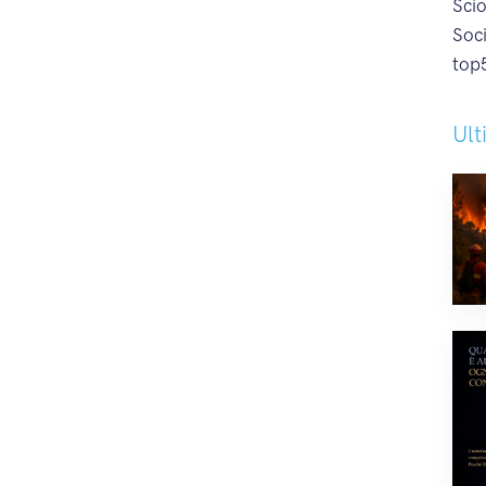
Sci
Soc
top
Ult