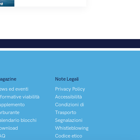
agazine
Note Legali
ews ed eventi
Privacy Policy
formative viabilità
Accessibilità
upplemento
Condizioni di
arburante
Trasporto
alendario blocchi
Segnalazioni
ownload
Whistleblowing
AQ
Codice etico