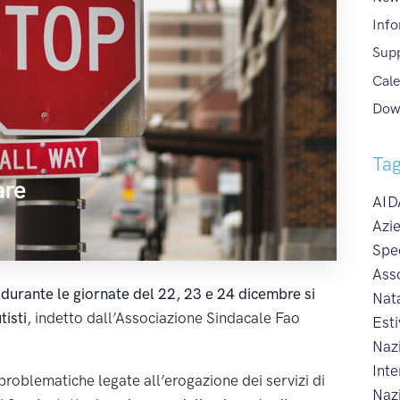
Info
Sup
Cale
Dow
Ta
AIDA
Azie
Spe
Ass
e
durante le giornate del 22, 23 e 24 dicembre si
Nat
tisti
, indetto dall’Associazione Sindacale Fao
Esti
Naz
Int
problematiche legate all’erogazione dei servizi di
Naz