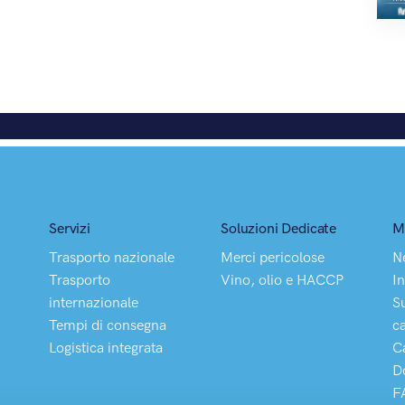
Servizi
Soluzioni Dedicate
M
Trasporto nazionale
Merci pericolose
N
Trasporto
Vino, olio e HACCP
In
internazionale
S
Tempi di consegna
c
Logistica integrata
C
D
F