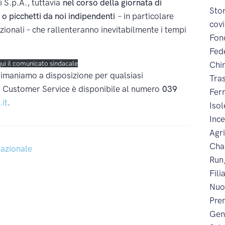
 S.p.A., tuttavia
nel corso della giornata di
Sto
 o picchetti da noi indipendenti
– in particolare
cov
azionali – che rallenteranno inevitabilmente i tempi
Fon
Fed
qui il comunicato sindacale
Chi
rimaniamo a disposizione per qualsiasi
Tra
ro Customer Service è disponibile al numero
039
Fer
.it
.
Iso
Inc
Agr
Cha
azionale
Run
Fili
Nuo
Prem
Gen