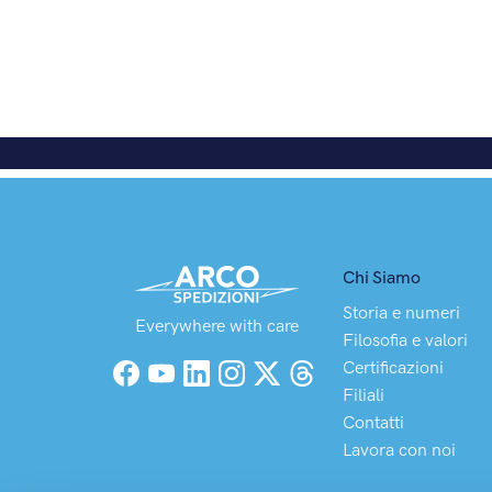
Chi Siamo
Storia e numeri
Everywhere with care
Filosofia e valori
Certificazioni
Facebook
YouTube
LinkedIn
Instagram
X (Twitter)
Threads
Filiali
Contatti
Lavora con noi