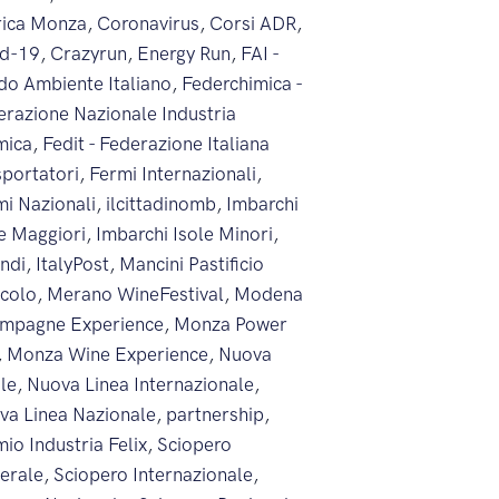
rica Monza
,
Coronavirus
,
Corsi ADR
,
id-19
,
Crazyrun
,
Energy Run
,
FAI -
do Ambiente Italiano
,
Federchimica -
erazione Nazionale Industria
mica
,
Fedit - Federazione Italiana
sportatori
,
Fermi Internazionali
,
mi Nazionali
,
ilcittadinomb
,
Imbarchi
le Maggiori
,
Imbarchi Isole Minori
,
endi
,
ItalyPost
,
Mancini Pastificio
icolo
,
Merano WineFestival
,
Modena
mpagne Experience
,
Monza Power
,
Monza Wine Experience
,
Nuova
ale
,
Nuova Linea Internazionale
,
va Linea Nazionale
,
partnership
,
io Industria Felix
,
Sciopero
erale
,
Sciopero Internazionale
,