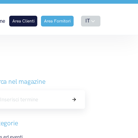
embre 2019
IT
ne
Area Clienti
Area Fornitori
ca nel magazine
Cerca
egorie
 ed eventi