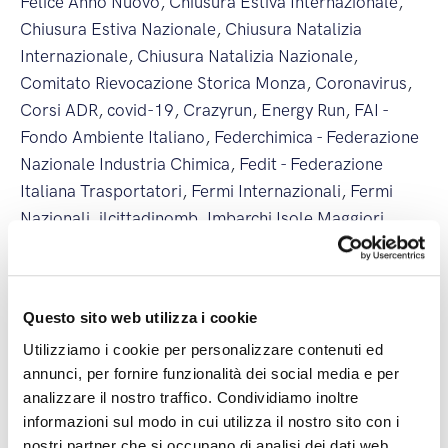
Felice Anno Nuovo
,
Chiusura Estiva Internazionale
,
Chiusura Estiva Nazionale
,
Chiusura Natalizia
Internazionale
,
Chiusura Natalizia Nazionale
,
Comitato Rievocazione Storica Monza
,
Coronavirus
,
Corsi ADR
,
covid-19
,
Crazyrun
,
Energy Run
,
FAI -
Fondo Ambiente Italiano
,
Federchimica - Federazione
Nazionale Industria Chimica
,
Fedit - Federazione
Italiana Trasportatori
,
Fermi Internazionali
,
Fermi
Nazionali
,
ilcittadinomb
,
Imbarchi Isole Maggiori
,
Imbarchi Isole Minori
,
Incendi
,
ItalyPost
,
Mancini
Pastificio Agricolo
,
Merano WineFestival
,
Modena
Champagne Experience
,
Monza Power Run
,
Monza
Questo sito web utilizza i cookie
Wine Experience
,
Nuova Filiale
,
Nuova Linea
Utilizziamo i cookie per personalizzare contenuti ed
Internazionale
,
Nuova Linea Nazionale
,
partnership
,
annunci, per fornire funzionalità dei social media e per
Premio Industria Felix
,
Sciopero Generale
,
Sciopero
analizzare il nostro traffico. Condividiamo inoltre
Internazionale
,
Sciopero Nazionale
,
Sciopero
informazioni sul modo in cui utilizza il nostro sito con i
Regionale
,
Società Excellence
,
ST Foundation
,
nostri partner che si occupano di analisi dei dati web,