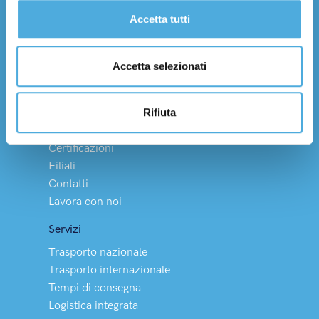
Everywhere with care
Accetta tutti
Facebook
YouTube
LinkedIn
Instagram
X (Twitter)
Threads
Accetta selezionati
Chi Siamo
Storia e numeri
Rifiuta
Filosofia e valori
Certificazioni
Filiali
Contatti
Lavora con noi
Servizi
Trasporto nazionale
Trasporto internazionale
Tempi di consegna
Logistica integrata