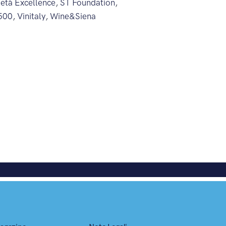
ietà Excellence
,
ST Foundation
,
500
,
Vinitaly
,
Wine&Siena