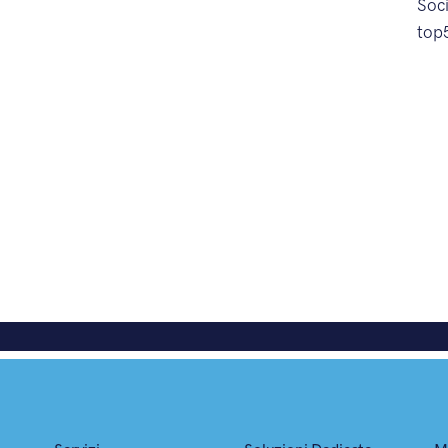
Soc
top