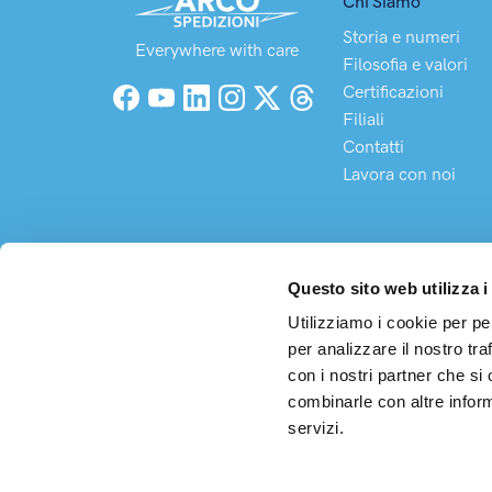
Chi Siamo
Storia e numeri
Everywhere with care
Filosofia e valori
Certificazioni
Facebook
YouTube
LinkedIn
Instagram
X (Twitter)
Threads
Filiali
Contatti
Lavora con noi
Questo sito web utilizza i
Utilizziamo i cookie per pe
per analizzare il nostro tra
Arco S
con i nostri partner che si
Sede 
combinarle con altre inform
C.F. 
servizi.
Cap. 