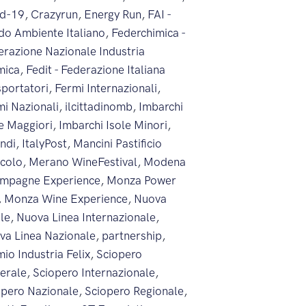
id-19
,
Crazyrun
,
Energy Run
,
FAI -
do Ambiente Italiano
,
Federchimica -
erazione Nazionale Industria
mica
,
Fedit - Federazione Italiana
sportatori
,
Fermi Internazionali
,
mi Nazionali
,
ilcittadinomb
,
Imbarchi
le Maggiori
,
Imbarchi Isole Minori
,
endi
,
ItalyPost
,
Mancini Pastificio
icolo
,
Merano WineFestival
,
Modena
mpagne Experience
,
Monza Power
,
Monza Wine Experience
,
Nuova
ale
,
Nuova Linea Internazionale
,
va Linea Nazionale
,
partnership
,
io Industria Felix
,
Sciopero
erale
,
Sciopero Internazionale
,
opero Nazionale
,
Sciopero Regionale
,