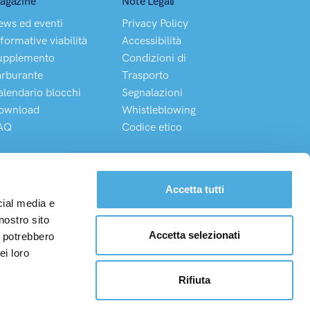
agazine
Note Legali
ews ed eventi
Privacy Policy
formative viabilità
Accessibilità
upplemento
Condizioni di
arburante
Trasporto
alendario blocchi
Segnalazioni
ownload
Whistleblowing
AQ
Codice etico
Chatta direttamente con il nostro Customer Service
Accetta tutti
cial media e
nostro sito
Accetta selezionati
i potrebbero
I. 08975100150
ei loro
/0870243/W
Rifiuta