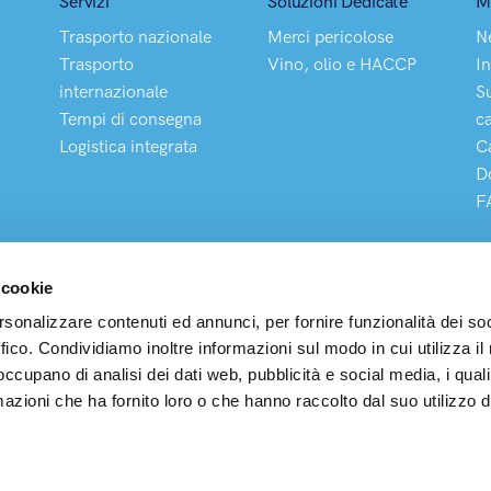
Servizi
Soluzioni Dedicate
M
Trasporto nazionale
Merci pericolose
N
Trasporto
Vino, olio e HACCP
In
internazionale
S
Tempi di consegna
c
Logistica integrata
C
D
F
 cookie
rsonalizzare contenuti ed annunci, per fornire funzionalità dei so
ffico. Condividiamo inoltre informazioni sul modo in cui utilizza il 
pedizioni S.p.A
 occupano di analisi dei dati web, pubblicità e social media, i qual
Legale e Operativa: Via Buonarroti, 203 – 20900 Monza (MB) P.
azioni che ha fornito loro o che hanno raccolto dal suo utilizzo d
00327210183 – R.E.A. MB923421 N° Iscr. Albo Autotrasp. MI
Soc. € 3.600.000 i.v. – MAIL:
info@arcospedizioni.it