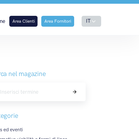
IT
ne
Area Clienti
Area Fornitori
ca nel magazine
Cerca
egorie
 ed eventi