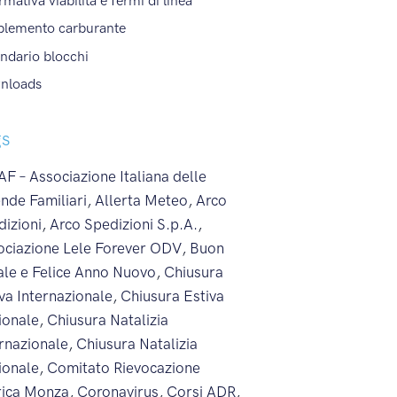
rmativa viabilità e fermi di linea
plemento carburante
ndario blocchi
nloads
gs
F – Associazione Italiana delle
nde Familiari
,
Allerta Meteo
,
Arco
dizioni
,
Arco Spedizioni S.p.A.
,
ociazione Lele Forever ODV
,
Buon
ale e Felice Anno Nuovo
,
Chiusura
va Internazionale
,
Chiusura Estiva
ionale
,
Chiusura Natalizia
ernazionale
,
Chiusura Natalizia
ionale
,
Comitato Rievocazione
rica Monza
,
Coronavirus
,
Corsi ADR
,