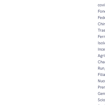
cov
Fon
Fed
Chi
Tra
Fer
Iso
Inc
Agr
Cha
Run
Fili
Nuo
Prem
Gen
Sci