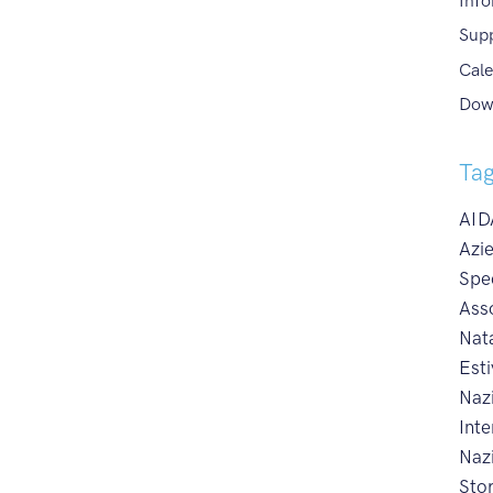
Info
Sup
Cale
Dow
Ta
AIDA
Azie
Spe
Ass
Nat
Esti
Naz
Int
Naz
Sto