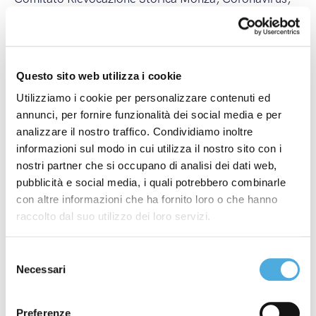
Corsi ADR
,
covid-19
,
Crazyrun
,
Energy Run
,
FAI -
Fondo Ambiente Italiano
,
Federchimica - Federazione
Nazionale Industria Chimica
,
Fedit - Federazione
Italiana Trasportatori
,
Fermi Internazionali
,
Fermi
Questo sito web utilizza i cookie
Nazionali
,
ilcittadinomb
,
Imbarchi Isole Maggiori
,
Utilizziamo i cookie per personalizzare contenuti ed
Imbarchi Isole Minori
,
Incendi
,
ItalyPost
,
Mancini
annunci, per fornire funzionalità dei social media e per
Pastificio Agricolo
,
Merano WineFestival
,
Modena
analizzare il nostro traffico. Condividiamo inoltre
informazioni sul modo in cui utilizza il nostro sito con i
Champagne Experience
,
Monza Power Run
,
Monza
nostri partner che si occupano di analisi dei dati web,
Wine Experience
,
Nuova Filiale
,
Nuova Linea
pubblicità e social media, i quali potrebbero combinarle
Internazionale
,
Nuova Linea Nazionale
,
partnership
,
con altre informazioni che ha fornito loro o che hanno
Premio Industria Felix
,
Sciopero Generale
,
Sciopero
raccolto dal suo utilizzo dei loro servizi.
Internazionale
,
Sciopero Nazionale
,
Sciopero
Regionale
,
Società Excellence
,
ST Foundation
,
Selezione
top500
,
Vinitaly
,
Wine&Siena
Necessari
del
consenso
Ultimi post
Preferenze