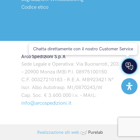
Codice etico
Chatta direttamente con il nostro Customer Service
Arco Spedizioni S.p.A
Sede Legale e Operativa: Via Buonarroti, 203
– 20900 Monza (MB) P.I. 08975100150
C.F. 00327210183 – R.E.A. MB923421 N°
Iscr. Albo Autotrasp. MI/0870243/W
Cap. Soc. € 3.600.000 i.v. – MAIL:
info@arcospedizioni.it
Realizzazione siti web
Purelab