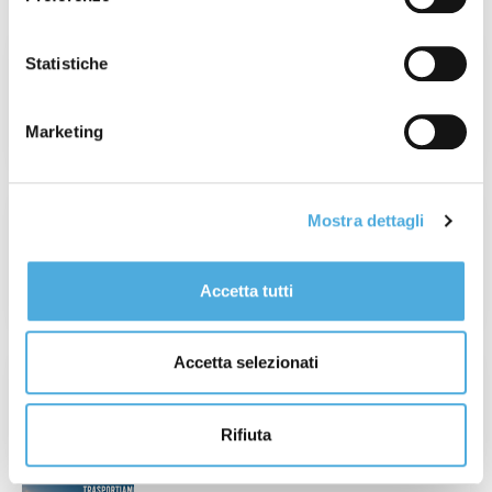
Settimana 31° del 2026: Incendi in Francia
Statistiche
e Spagna
Leggi Articolo
Marketing
Champagne Experience 2026: quando il
Mostra dettagli
valore è autentico, ogni dettaglio conta.
Leggi Articolo
Accetta tutti
Accetta selezionati
Tour de France: dal 4 al 26 Luglio
Leggi Articolo
Rifiuta