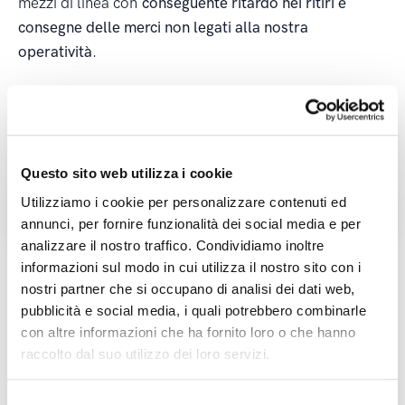
mezzi di linea con
conseguente ritardo nei ritiri e
consegne delle merci non legati alla nostra
operatività
.
Tags:
Fermi Nazionali
Cerca nel magazine
Questo sito web utilizza i cookie
Utilizziamo i cookie per personalizzare contenuti ed
Cerca
annunci, per fornire funzionalità dei social media e per
analizzare il nostro traffico. Condividiamo inoltre
informazioni sul modo in cui utilizza il nostro sito con i
Categorie
nostri partner che si occupano di analisi dei dati web,
pubblicità e social media, i quali potrebbero combinarle
News ed eventi
con altre informazioni che ha fornito loro o che hanno
Informativa viabilità e fermi di linea
raccolto dal suo utilizzo dei loro servizi.
Supplemento carburante
Calendario blocchi
Selezione