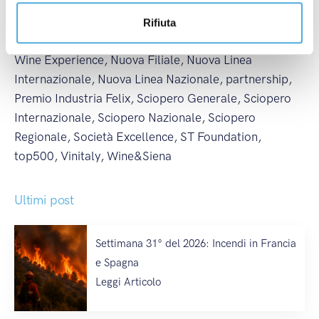
Imbarchi Isole Minori
,
Incendi
,
ItalyPost
,
Mancini
Pastificio Agricolo
,
Merano WineFestival
,
Modena
Rifiuta
Champagne Experience
,
Monza Power Run
,
Monza
Wine Experience
,
Nuova Filiale
,
Nuova Linea
Internazionale
,
Nuova Linea Nazionale
,
partnership
,
Premio Industria Felix
,
Sciopero Generale
,
Sciopero
Internazionale
,
Sciopero Nazionale
,
Sciopero
Regionale
,
Società Excellence
,
ST Foundation
,
top500
,
Vinitaly
,
Wine&Siena
Ultimi post
Settimana 31° del 2026: Incendi in Francia
e Spagna
Leggi Articolo