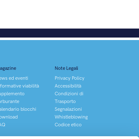
agazine
Note Legali
ews ed eventi
Privacy Policy
formative viabilità
Accessibilità
upplemento
Condizioni di
arburante
Trasporto
alendario blocchi
Segnalazioni
ownload
Whistleblowing
AQ
Codice etico