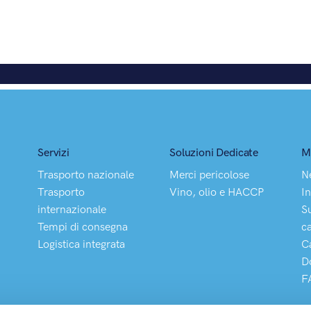
Servizi
Soluzioni Dedicate
M
Trasporto nazionale
Merci pericolose
N
Trasporto
Vino, olio e HACCP
In
internazionale
S
Tempi di consegna
c
Logistica integrata
C
D
F