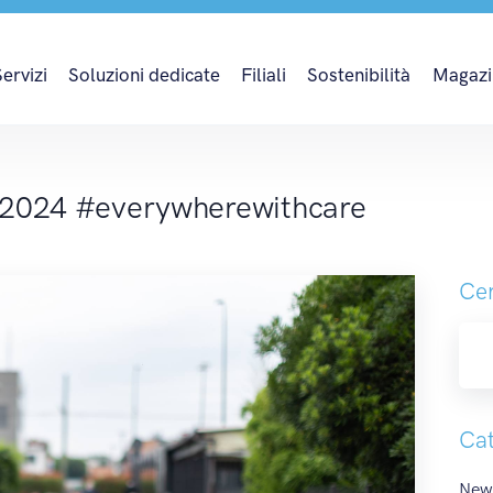
 2024 #everywherewit
Servizi
Soluzioni dedicate
Filiali
Sostenibilità
Magazi
 2024 #everywherewithcare
Cer
Cat
News