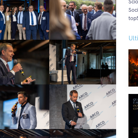
Sci
Soc
top
Ult