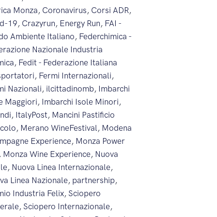
rica Monza
,
Coronavirus
,
Corsi ADR
,
id-19
,
Crazyrun
,
Energy Run
,
FAI -
do Ambiente Italiano
,
Federchimica -
erazione Nazionale Industria
mica
,
Fedit - Federazione Italiana
sportatori
,
Fermi Internazionali
,
mi Nazionali
,
ilcittadinomb
,
Imbarchi
le Maggiori
,
Imbarchi Isole Minori
,
endi
,
ItalyPost
,
Mancini Pastificio
icolo
,
Merano WineFestival
,
Modena
mpagne Experience
,
Monza Power
,
Monza Wine Experience
,
Nuova
ale
,
Nuova Linea Internazionale
,
va Linea Nazionale
,
partnership
,
io Industria Felix
,
Sciopero
erale
,
Sciopero Internazionale
,