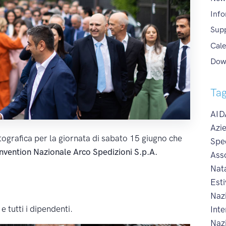
Info
Sup
Cale
Dow
Ta
AIDA
Azie
ografica per la giornata di sabato 15 giugno che
Spe
onvention Nazionale Arco Spedizioni S.p.A.
Ass
Nat
Esti
Naz
 e tutti i dipendenti.
Int
Naz