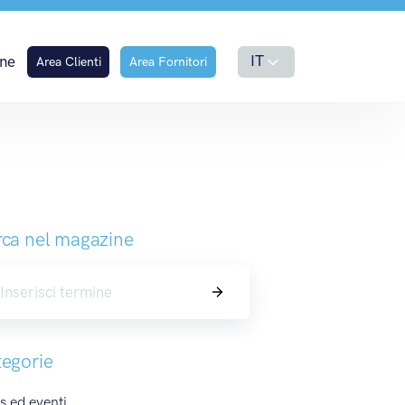
hcare
IT
ne
Area Clienti
Area Fornitori
ca nel magazine
Cerca
egorie
 ed eventi