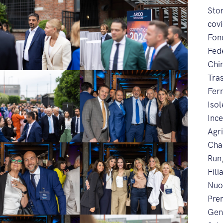
Sto
cov
Fon
Fed
Chi
Tra
Fer
Iso
Inc
Agr
Cha
Run
Fili
Nuo
Prem
Gen