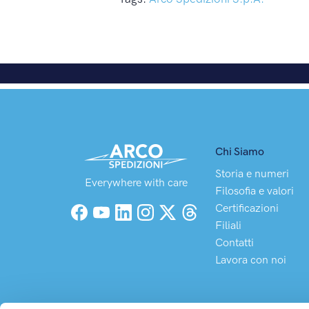
Chi Siamo
Storia e numeri
Everywhere with care
Filosofia e valori
Certificazioni
Facebook
YouTube
LinkedIn
Instagram
X (Twitter)
Threads
Filiali
Contatti
Lavora con noi