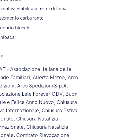
rmativa viabilità e fermi di linea
plemento carburante
ndario blocchi
nloads
gs
F – Associazione Italiana delle
nde Familiari
,
Allerta Meteo
,
Arco
dizioni
,
Arco Spedizioni S.p.A.
,
ociazione Lele Forever ODV
,
Buon
ale e Felice Anno Nuovo
,
Chiusura
va Internazionale
,
Chiusura Estiva
ionale
,
Chiusura Natalizia
ernazionale
,
Chiusura Natalizia
ionale
,
Comitato Rievocazione