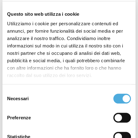
Nazionali
,
ilcittadinomb
,
Imbarchi Isole Maggiori
,
Imbarchi Isole Minori
,
Incendi
,
ItalyPost
,
Mancini
Questo sito web utilizza i cookie
Pastificio Agricolo
,
Merano WineFestival
,
Modena
Utilizziamo i cookie per personalizzare contenuti ed
Champagne Experience
,
Monza Power Run
,
Monza
annunci, per fornire funzionalità dei social media e per
Wine Experience
,
Nuova Filiale
,
Nuova Linea
analizzare il nostro traffico. Condividiamo inoltre
Internazionale
,
Nuova Linea Nazionale
,
partnership
,
informazioni sul modo in cui utilizza il nostro sito con i
Premio Industria Felix
,
Sciopero Generale
,
Sciopero
nostri partner che si occupano di analisi dei dati web,
Internazionale
,
Sciopero Nazionale
,
Sciopero
pubblicità e social media, i quali potrebbero combinarle
con altre informazioni che ha fornito loro o che hanno
Regionale
,
Società Excellence
,
ST Foundation
,
raccolto dal suo utilizzo dei loro servizi.
top500
,
Vinitaly
,
Wine&Siena
Selezione
Ultimi post
Necessari
del
consenso
Settimana 31° del 2026: Incendi in Francia
Preferenze
e Spagna
Leggi Articolo
Statistiche