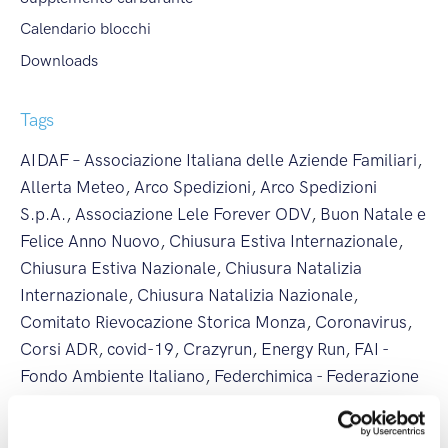
Calendario blocchi
Downloads
Tags
AIDAF – Associazione Italiana delle Aziende Familiari
,
Allerta Meteo
,
Arco Spedizioni
,
Arco Spedizioni
S.p.A.
,
Associazione Lele Forever ODV
,
Buon Natale e
Felice Anno Nuovo
,
Chiusura Estiva Internazionale
,
Chiusura Estiva Nazionale
,
Chiusura Natalizia
Internazionale
,
Chiusura Natalizia Nazionale
,
Comitato Rievocazione Storica Monza
,
Coronavirus
,
Corsi ADR
,
covid-19
,
Crazyrun
,
Energy Run
,
FAI -
Fondo Ambiente Italiano
,
Federchimica - Federazione
Nazionale Industria Chimica
,
Fedit - Federazione
Italiana Trasportatori
,
Fermi Internazionali
,
Fermi