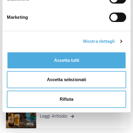
Marketing
Champagne Experience 2026: quando il
valore è autentico, ogni dettaglio conta.
Leggi Articolo
Mostra dettagli
Accetta tutti
Tour de France: dal 4 al 26 Luglio
Leggi Articolo
Accetta selezionati
Rifiuta
Raccontiamo l’Italia: Polignano a Mare e i
Birrifici Artigianali Italiani
Leggi Articolo