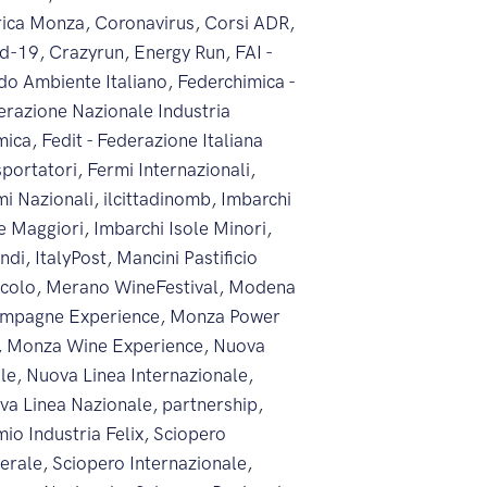
rica Monza
,
Coronavirus
,
Corsi ADR
,
id-19
,
Crazyrun
,
Energy Run
,
FAI -
do Ambiente Italiano
,
Federchimica -
erazione Nazionale Industria
mica
,
Fedit - Federazione Italiana
sportatori
,
Fermi Internazionali
,
mi Nazionali
,
ilcittadinomb
,
Imbarchi
le Maggiori
,
Imbarchi Isole Minori
,
endi
,
ItalyPost
,
Mancini Pastificio
icolo
,
Merano WineFestival
,
Modena
mpagne Experience
,
Monza Power
,
Monza Wine Experience
,
Nuova
ale
,
Nuova Linea Internazionale
,
va Linea Nazionale
,
partnership
,
io Industria Felix
,
Sciopero
erale
,
Sciopero Internazionale
,