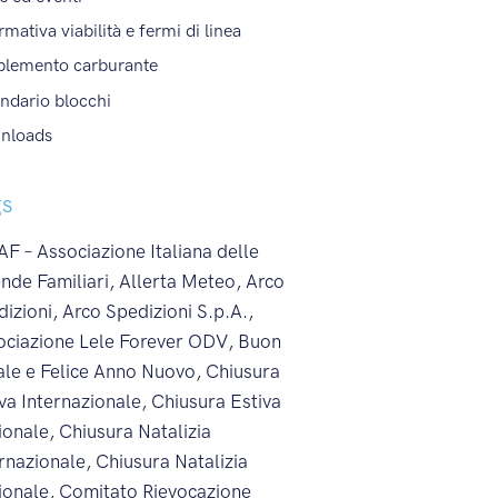
rmativa viabilità e fermi di linea
plemento carburante
ndario blocchi
nloads
gs
F – Associazione Italiana delle
nde Familiari
,
Allerta Meteo
,
Arco
dizioni
,
Arco Spedizioni S.p.A.
,
ociazione Lele Forever ODV
,
Buon
ale e Felice Anno Nuovo
,
Chiusura
va Internazionale
,
Chiusura Estiva
ionale
,
Chiusura Natalizia
ernazionale
,
Chiusura Natalizia
ionale
,
Comitato Rievocazione