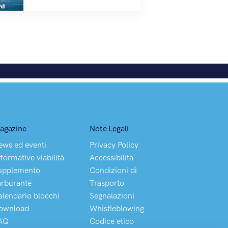
agazine
Note Legali
ews ed eventi
Privacy Policy
formative viabilità
Accessibilità
upplemento
Condizioni di
arburante
Trasporto
alendario blocchi
Segnalazioni
ownload
Whistleblowing
AQ
Codice etico