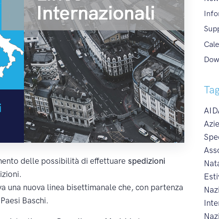
Info
Sup
Cale
Dow
Ta
AIDA
Azie
Spe
Ass
nto delle possibilità di effettuare
spedizioni
Nat
zioni.
Esti
ttiva una nuova linea bisettimanale che, con partenza
Naz
 Paesi Baschi.
Int
Naz