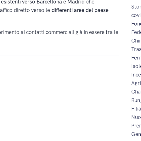
ià esistenti verso Barcellona e Madrid
che
Sto
affico diretto verso le
differenti aree del paese
cov
Fon
iferimento ai contatti commerciali già in essere tra le
Fed
Chi
Tra
Fer
Iso
Inc
Agr
Cha
Run
Fili
Nuo
Prem
Gen