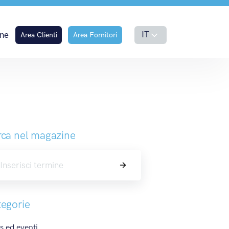
Monza – Irun
IT
ne
Area Clienti
Area Fornitori
ca nel magazine
Cerca
egorie
 ed eventi