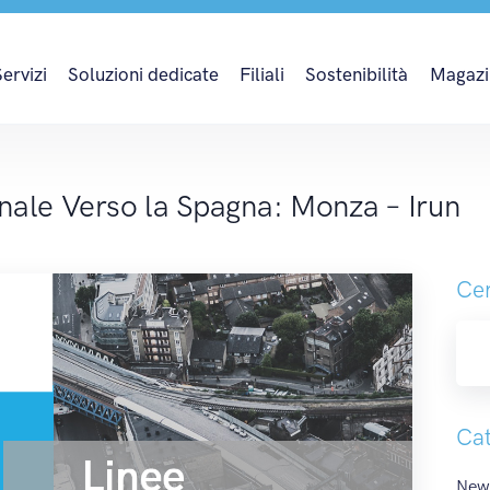
nale Verso la Spagna: 
Servizi
Soluzioni dedicate
Filiali
Sostenibilità
Magazi
nale Verso la Spagna: Monza – Irun
Cer
Cat
News