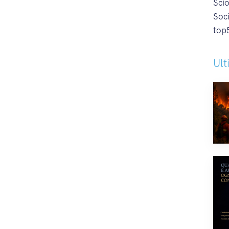
Sci
Soc
top
Ult