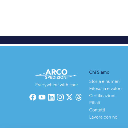
Chi Siamo
Storia e numeri
Everywhere with care
Filosofia e valori
Certificazioni
Facebook
YouTube
LinkedIn
Instagram
X (Twitter)
Threads
Filiali
Contatti
Lavora con noi