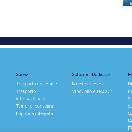
Servizi
Soluzioni Dedicate
M
Trasporto nazionale
Merci pericolose
N
Trasporto
Vino, olio e HACCP
In
internazionale
S
Tempi di consegna
c
Logistica integrata
C
D
F