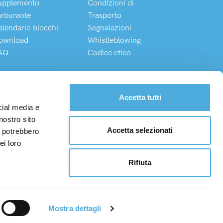
upplemento
Condizioni di
arburante
Trasporto
alendario blocchi
Segnalazioni
ownload
Whistleblowing
AQ
Codice etico
Chatta direttamente con il nostro Customer Service
Accetta tutti
cial media e
nostro sito
Accetta selezionati
i potrebbero
I. 08975100150
ei loro
/0870243/W
Rifiuta
Mostra dettagli