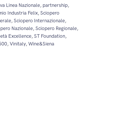
va Linea Nazionale
,
partnership
,
io Industria Felix
,
Sciopero
erale
,
Sciopero Internazionale
,
opero Nazionale
,
Sciopero Regionale
,
ietà Excellence
,
ST Foundation
,
500
,
Vinitaly
,
Wine&Siena