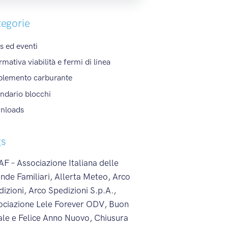
egorie
 ed eventi
rmativa viabilità e fermi di linea
plemento carburante
ndario blocchi
nloads
gs
F – Associazione Italiana delle
nde Familiari
,
Allerta Meteo
,
Arco
dizioni
,
Arco Spedizioni S.p.A.
,
ociazione Lele Forever ODV
,
Buon
ale e Felice Anno Nuovo
,
Chiusura