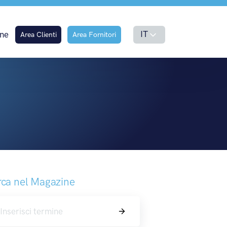
IT
ne
Area Clienti
Area Fornitori
ca nel Magazine
Cerca