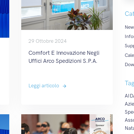
Cat
News
Info
29 Ottobre 2024
Sup
Comfort E Innovazione Negli
Cale
Uffici Arco Spedizioni S.p.A.
Dow
Ta
Leggi articolo
AIDA
Azie
Spe
Ass
Nat