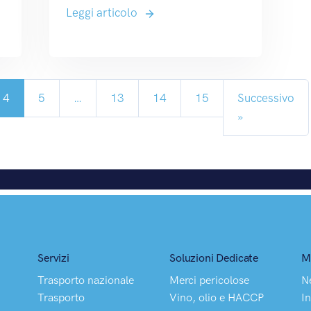
Leggi articolo
4
5
…
13
14
15
Successivo
»
Servizi
Soluzioni Dedicate
M
Trasporto nazionale
Merci pericolose
N
Trasporto
Vino, olio e HACCP
In