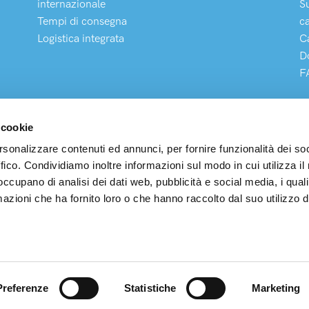
internazionale
S
Tempi di consegna
c
Logistica integrata
C
D
F
 cookie
rsonalizzare contenuti ed annunci, per fornire funzionalità dei so
ffico. Condividiamo inoltre informazioni sul modo in cui utilizza il 
 occupano di analisi dei dati web, pubblicità e social media, i qual
pedizioni S.p.A
Legale e Operativa: Via Buonarroti, 203 – 20900 Monza (MB) P.
azioni che ha fornito loro o che hanno raccolto dal suo utilizzo d
00327210183 – R.E.A. MB923421 N° Iscr. Albo Autotrasp. MI
Soc. € 3.600.000 i.v. – MAIL:
info@arcospedizioni.it
Preferenze
Statistiche
Marketing
Realizzazione siti web
Purelab