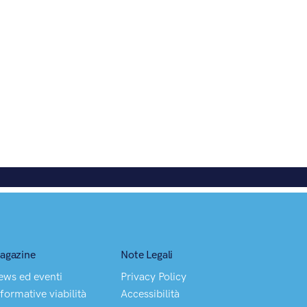
agazine
Note Legali
ews ed eventi
Privacy Policy
formative viabilità
Accessibilità