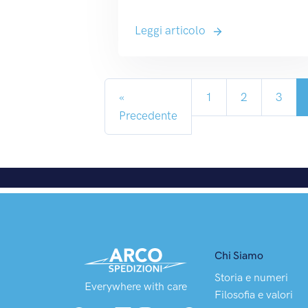
Leggi articolo
«
1
2
3
Precedente
Chi Siamo
Storia e numeri
Everywhere with care
Filosofia e valori