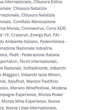
va Internazionale
,
Chiusura Estiva
ionale
,
Chiusura Natalizia
ernazionale
,
Chiusura Natalizia
ionale
,
Comitato Rievocazione
rica Monza
,
Coronavirus
,
Corsi ADR
,
id-19
,
Crazyrun
,
Energy Run
,
FAI -
do Ambiente Italiano
,
Federchimica -
erazione Nazionale Industria
mica
,
Fedit - Federazione Italiana
sportatori
,
Fermi Internazionali
,
mi Nazionali
,
ilcittadinomb
,
Imbarchi
le Maggiori
,
Imbarchi Isole Minori
,
endi
,
ItalyPost
,
Mancini Pastificio
icolo
,
Merano WineFestival
,
Modena
mpagne Experience
,
Monza Power
,
Monza Wine Experience
,
Nuova
ale
,
Nuova Linea Internazionale
,