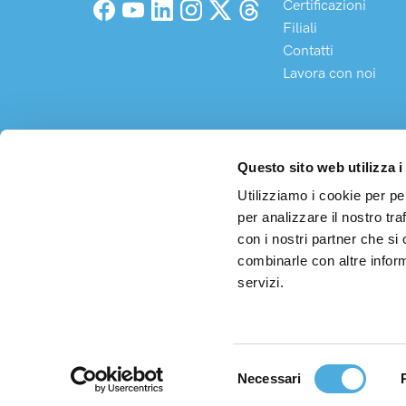
Certificazioni
Facebook
YouTube
LinkedIn
Instagram
X (Twitter)
Threads
Filiali
Contatti
Lavora con noi
Questo sito web utilizza i
Utilizziamo i cookie per pe
per analizzare il nostro tra
con i nostri partner che si
Arco S
Sede 
combinarle con altre inform
servizi.
C.F. 
Cap. 
Selezione
Necessari
del