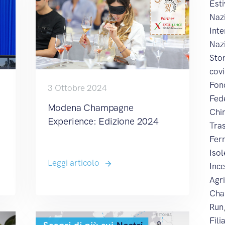
Esti
Naz
Int
Naz
Sto
cov
Fon
3 Ottobre 2024
Fed
Modena Champagne
Chi
Experience: Edizione 2024
Tra
Fer
Iso
Leggi articolo
Inc
Agr
Cha
Run
Fili